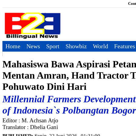
Cont
Home
News
Sport
Showbiz
World
Features
Mahasiswa Bawa Aspirasi Petan
Mentan Amran, Hand Tractor T
Pohuwato Dini Hari
Millennial Farmers Development 
of Indonesia`s Polbangtan Bogor
Editor : M. Achsan Atjo
Translator : Dhelia Gani
PUBLISHED:
Senin, 22 Juni 2026 , 01:31:00