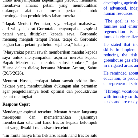
developing agricult
membawa amanat petani yang membutuhkan
of advanced, inde
dukungan alat dan mesin pertanian untuk
human resources.
meningkatkan produktivitas lahan mereka.
“The goal is to 
“Bapak Menteri Pertanian, saya sebagai mahasiswa
families and ensur
dari wilayah barat Gorontalo menyampaikan aspirasi
regeneration i
petani yang dititipkan kepada saya. Gorontalo
immediately realize
memang menjadi tempat Penas, tetapi di Gorontalo
bagian barat petaninya belum sejahtera," katanya.
He stated that in
skills in impleme
"Masyarakat petani sawah memberikan mandat kepada
reducing the risk
saya untuk menyampaikan aspirasi mereka kepada
greenhouse gas eff
Bapak Menteri dan meminta solusi konkret,” ujar
in irrigated areas 
Husna dalam dialog bersama Mentan Amran, Sabtu
(20/6/2026).
He reminded about 
education, to prod
Menurut Husna, terdapat lahan sawah sekitar lima
entrepreneurial spiri
hektare yang membutuhkan dukungan alat pertanian
agar pengelolaannya lebih optimal dan produktivitas
"Through vocationa
petani meningkat.
with industry so th
needs and are ready
Respons Cepat
Mendengar aspirasi tersebut, Mentan Amran langsung
merespons dan memerintahkan jajarannya
memberikan satu unit hand tractor kepada kelompok
tani yang diwakili mahasiswa tersebut.
“Ini minta hanya lima hektare. Kasih hand tractor satu