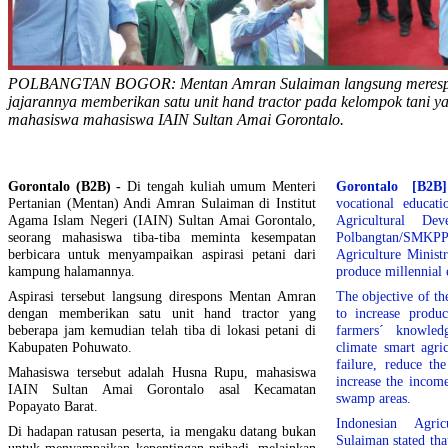
POLBANGTAN BOGOR: Mentan Amran Sulaiman langsung merespo
jajarannya memberikan satu unit hand tractor pada kelompok tani y
mahasiswa mahasiswa IAIN Sultan Amai Gorontalo.
Gorontalo (B2B) -
Di tengah kuliah umum Menteri
Gorontalo [B2B]
Pertanian (Mentan) Andi Amran Sulaiman di Institut
vocational educat
Agama Islam Negeri (IAIN) Sultan Amai Gorontalo,
Agricultural De
seorang mahasiswa tiba-tiba meminta kesempatan
Polbangtan/SMK
berbicara untuk menyampaikan aspirasi petani dari
Agriculture Ministr
kampung halamannya.
produce millennial 
Aspirasi tersebut langsung direspons Mentan Amran
The objective of th
dengan memberikan satu unit hand tractor yang
to increase produc
beberapa jam kemudian telah tiba di lokasi petani di
farmers´ knowled
Kabupaten Pohuwato.
climate smart agri
failure, reduce th
Mahasiswa tersebut adalah Husna Rupu, mahasiswa
increase the income
IAIN Sultan Amai Gorontalo asal Kecamatan
swamp areas.
Popayato Barat.
Indonesian Agri
Di hadapan ratusan peserta, ia mengaku datang bukan
Sulaiman stated th
untuk menyampaikan kepentingan pribadi, melainkan