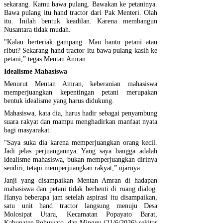
sekarang. Kamu bawa pulang. Bawakan ke petaninya.
Bawa pulang itu hand tractor dari Pak Menteri. Olah
itu. Inilah bentuk keadilan. Karena membangun
Nusantara tidak mudah.
"Kalau berteriak gampang. Mau bantu petani atau
ribut? Sekarang hand tractor itu bawa pulang kasih ke
petani,” tegas Mentan Amran.
Idealisme Mahasiswa
Menurut Mentan Amran, keberanian mahasiswa
memperjuangkan kepentingan petani merupakan
bentuk idealisme yang harus didukung.
Mahasiswa, kata dia, harus hadir sebagai penyambung
suara rakyat dan mampu menghadirkan manfaat nyata
bagi masyarakat.
“Saya suka dia karena memperjuangkan orang kecil.
Jadi jelas perjuangannya. Yang saya bangga adalah
idealisme mahasiswa, bukan memperjuangkan dirinya
sendiri, tetapi memperjuangkan rakyat,” ujarnya.
Janji yang disampaikan Mentan Amran di hadapan
mahasiswa dan petani tidak berhenti di ruang dialog.
Hanya beberapa jam setelah aspirasi itu disampaikan,
satu unit hand tractor langsung menuju Desa
Molosipat Utara, Kecamatan Popayato Barat,
Kabupaten Pohuwato, dan Minggu (21/6/2026) sekitar