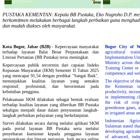
PUSTAKA KEMENTAN: Kepala BB Pustaka, Eko Nugroho D.P. men
berkomitmen melakukan berbagai langkah perbaikan guna menghadir
dan mudah diakses oleh masyarakat.
Kota Bogor, Jabar (B2B)
- Kepercayaan masyarakat
Bogor City of 
terhadap layanan Balai Besar Perpustakaan dan
agricultural tra
Literasi Pertanian (BB Pustaka) terus meningkat.
Implementation Uni
Ministry across th
Kepercayaan publik tercermin dari capaian Indeks
Training Center or
Kepuasan Masyarakat (IKM) Semester II Tahun 2025
competence and wel
yang mencapai 91,54 dengan predikat “Sangat Baik”,
menunjukkan kualitas layanan yang semakin
The objective of th
responsif, profesional, dan berorientasi pada
the Kementan is
kebutuhan pengguna.
productivity, incre
in implementing cl
Pelaksanaan SKM dilakukan sebagai bentuk evaluasi
the risk of crop
terhadap kualitas layanan yang diberikan BB Pustaka
greenhouse gases, 
sekaligus menjadi dasar dalam penyusunan langkah-
in irrigated areas 
langkah perbaikan pelayanan yang berkelanjutan.
Indonesian Agri
Survei dilakukan secara daring melalui aplikasi SKM
Sulaiman stated th
pada portal layanan BB Pustaka serta melalui
developing agricult
penyebaran kuesioner kepada pengguna layanan
of advanced, inde
perpustakaan dan literasi pertanian, baik secara online