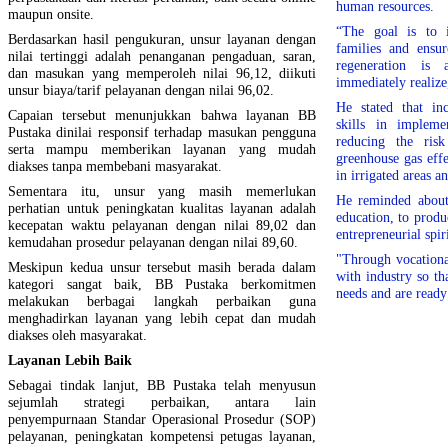
human resources.
maupun onsite.
“The goal is to 
Berdasarkan hasil pengukuran, unsur layanan dengan
families and ensur
nilai tertinggi adalah penanganan pengaduan, saran,
regeneration i
dan masukan yang memperoleh nilai 96,12, diikuti
immediately realize
unsur biaya/tarif pelayanan dengan nilai 96,02.
He stated that in
Capaian tersebut menunjukkan bahwa layanan BB
skills in impleme
Pustaka dinilai responsif terhadap masukan pengguna
reducing the risk
serta mampu memberikan layanan yang mudah
greenhouse gas eff
diakses tanpa membebani masyarakat.
in irrigated areas 
Sementara itu, unsur yang masih memerlukan
He reminded about 
perhatian untuk peningkatan kualitas layanan adalah
education, to prod
kecepatan waktu pelayanan dengan nilai 89,02 dan
entrepreneurial spiri
kemudahan prosedur pelayanan dengan nilai 89,60.
"Through vocationa
Meskipun kedua unsur tersebut masih berada dalam
with industry so th
kategori sangat baik, BB Pustaka berkomitmen
needs and are ready
melakukan berbagai langkah perbaikan guna
menghadirkan layanan yang lebih cepat dan mudah
diakses oleh masyarakat.
Layanan Lebih Baik
Sebagai tindak lanjut, BB Pustaka telah menyusun
sejumlah strategi perbaikan, antara lain
penyempurnaan Standar Operasional Prosedur (SOP)
pelayanan, peningkatan kompetensi petugas layanan,