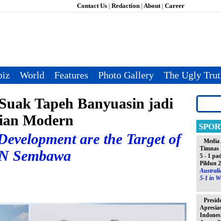
Contact Us
|
Redaction
|
About
|
Career
iz
World
Features
Photo Gallery
The Ugly Tru
Suak Tapeh Banyuasin jadi
nian Modern
SPOR
Development are the Target of
Media 
Timnas 
PN Sembawa
5 - 1 pa
Pildun 
Austral
5-1 in W
Presid
Apresia
Indones