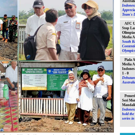
Australi
Indones
Apprecia
Team`s D
AFC U-
Stop La
Olimpiad
Media A
South K
Contenti
Olympic
Piala 
Media A
Indones
1 - 0
Debutant
Australia
Pemeri
Seri Mo
Mandal
Indonesi
hold th
series i