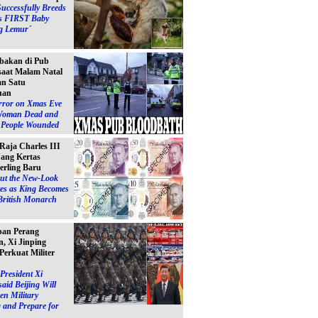
Successfully Breeds
s FIRST Baby
g Lemur´
bakan di Pub
 saat Malam Natal
n Satu
uan
ror on Xmas Eve
Woman Dead and
e People Wounded
 Raja Charles III
ang Kertas
erling Baru
ut the New-Look
es as King Becomes
British Monarch
pan Perang
, Xi Jinping
Perkuat Militer
President Xi
said Beijing Will
en Military
 and Prepare for