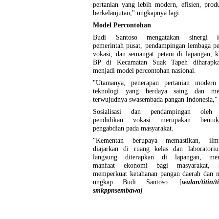
pertanian yang lebih modern, efisien, prod
berkelanjutan," ungkapnya lagi.
Model Percontohan
Budi Santoso mengatakan sinergi ke
pemerintah pusat, pendampingan lembaga pe
vokasi, dan semangat petani di lapangan, 
BP di Kecamatan Suak Tapeh diharapka
menjadi model percontohan nasional.
"Utamanya, penerapan pertanian modern 
teknologi yang berdaya saing dan me
terwujudnya swasembada pangan Indonesia," 
Sosialisasi dan pendampingan oleh in
pendidikan vokasi merupakan bentu
pengabdian pada masyarakat.
"Kementan berupaya memastikan, il
diajarkan di ruang kelas dan laboratori
langsung diterapkan di lapangan, mem
manfaat ekonomi bagi masyarakat, se
memperkuat ketahanan pangan daerah dan na
ungkap Budi Santoso. [
wulan/titin/
smkppnsembawa]