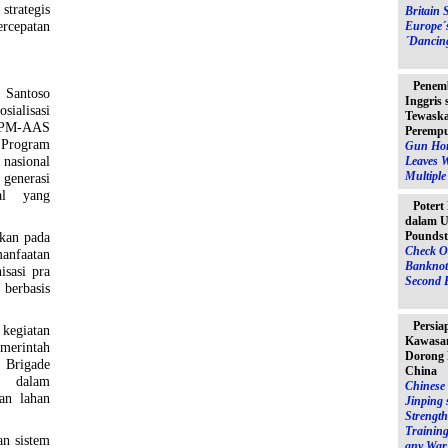
trategis
Britain 
rcepatan
Europe´
´Dancin
Penem
antoso
Inggris
ialisasi
Tewaska
 PM-AAS
Peremp
 Program
Gun Hor
 nasional
Leaves 
Multipl
 generasi
al yang
Potert
dalam U
Poundst
kan pada
Check O
anfaatan
Banknot
isasi pra
Second 
 berbasis
Persia
 kegiatan
Kawasan
merintah
Dorong 
 Brigade
China
n dalam
Chinese 
an lahan
Jinping 
Strength
Training
n sistem
any War