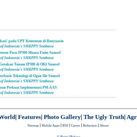
asi` pada UPT Kementan di Banyuasin
et of Indonesia`s SMKPPN Sembawa
ntan Pacu IP300 Muara Enim Sumsel
et of Indonesia`s SMKPPN Sembawa
Gerakan Tanam IP300 di OKI Sumsel
et of Indonesia`s SMKPPN Sembawa
asis Teknologi di Ogan Ilir Sumsel
et of Indonesia`s SMKPPN Sembawa
ntan Perkuat Implementasi PM-AAS
et of Indonesia`s SMKPPN Sembawa
World
|
Features
|
Photo Gallery
|
The Ugly Truth
|
Agr
Sitemap
Mobile Apps
RSS
Career
Redaction
About
© Berita2Bahasa