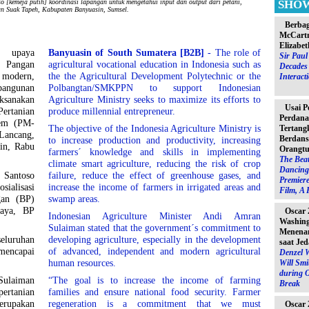
SHO
eja putih] koordinasi lapangan untuk mengetahui input dan output dari petani,
an Suak Tapeh, Kabupaten Banyuasin, Sumsel.
Berbag
McCartn
Elizabet
 upaya
Banyuasin of South Sumatera [B2B]
- The role of
Sir Pau
 Pangan
agricultural vocational education in Indonesia such as
Decades 
 modern,
the the Agricultural Development Polytechnic or the
Interact
bangunan
Polbangtan/SMKPPN to support Indonesian
sanakan
Agriculture Ministry seeks to maximize its efforts to
Usai P
ertanian
produce millennial entrepreneur.
Perdana
tem (PM-
The objective of the Indonesia Agriculture Ministry is
Tertang
Lancang,
Berdans
to increase production and productivity, increasing
in, Rabu
Orangtu
farmers´ knowledge and skills in implementing
The Beat
climate smart agriculture, reducing the risk of crop
Dancing 
antoso
failure, reduce the effect of greenhouse gases, and
Premiere
ialisasi
increase the income of farmers in irrigated areas and
Film, A 
gan (BP)
swamp areas.
aya, BP
Oscar 
Indonesian Agriculture Minister Andi Amran
Washin
Sulaiman stated that the government´s commitment to
Menenan
seluruhan
developing agriculture, especially in the development
saat Jed
 mencapai
of advanced, independent and modern agricultural
Denzel 
human resources.
Will Sm
during 
Sulaiman
“The goal is to increase the income of farming
Break
ertanian
families and ensure national food security. Farmer
erupakan
regeneration is a commitment that we must
Oscar 