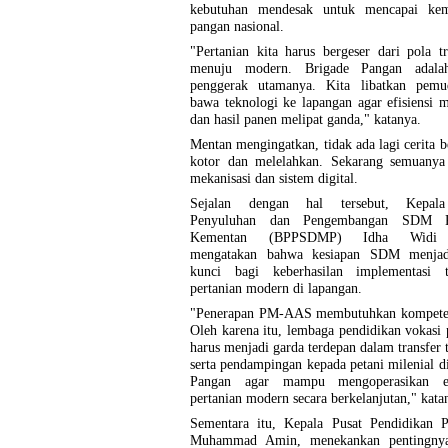
kebutuhan mendesak untuk mencapai kem
pangan nasional.
"Pertanian kita harus bergeser dari pola tr
menuju modern. Brigade Pangan adala
penggerak utamanya. Kita libatkan pemu
bawa teknologi ke lapangan agar efisiensi 
dan hasil panen melipat ganda," katanya.
Mentan mengingatkan, tidak ada lagi cerita be
kotor dan melelahkan. Sekarang semuanya 
mekanisasi dan sistem digital.
Sejalan dengan hal tersebut, Kepal
Penyuluhan dan Pengembangan SDM Pe
Kementan (BPPSDMP) Idha Widi A
mengatakan bahwa kesiapan SDM menjad
kunci bagi keberhasilan implementasi t
pertanian modern di lapangan.
"Penerapan PM-AAS membutuhkan kompeten
Oleh karena itu, lembaga pendidikan vokasi 
harus menjadi garda terdepan dalam transfer 
serta pendampingan kepada petani milenial d
Pangan agar mampu mengoperasikan ek
pertanian modern secara berkelanjutan," kata
Sementara itu, Kepala Pusat Pendidikan Pe
Muhammad Amin, menekankan pentingnya