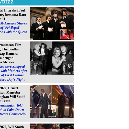
WBIZZ
ai Interaksi Paul
ey bersama Ratu
h II
l McCartney Shares
of `Privileged´
ions with the Queen
emutaran Film
, The Beatles
kap Kamera
a dengan
a Mereka
les were Snapped
with Mothers after
 of First Feature
Hard Day´s Night
2022, Denzel
gton Mencoba
gkan Will Smith
a Iklan
Washington Told
ith to Calm Down
Oscars Commercial
2022, Will Smith