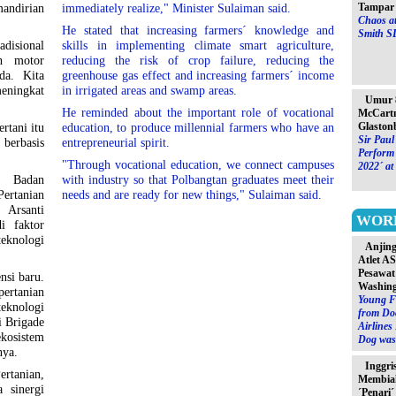
Tampar 
andirian
immediately realize," Minister Sulaiman said.
Chaos at
He stated that increasing farmers´ knowledge and
Smith S
adisional
skills in implementing climate smart agriculture,
h motor
reducing the risk of crop failure, reducing the
da. Kita
greenhouse gas effect and increasing farmers´ income
meningkat
in irrigated areas and swamp areas.
Umur 8
He reminded about the important role of vocational
McCartn
Glaston
rtani itu
education, to produce millennial farmers who have an
Sir Paul
berbasis
entrepreneurial spirit.
Perform 
"Through vocational education, we connect campuses
2022´ at
a Badan
with industry so that Polbangtan graduates meet their
rtanian
needs and are ready for new things," Sulaiman said.
rsanti
WOR
i faktor
eknologi
Anjin
Atlet A
Pesawat
si baru.
Washin
pertanian
Young F
teknologi
from Do
i Brigade
Airlines
osistem
Dog was 
nya.
Inggri
rtanian,
Membia
 sinergi
´Penari