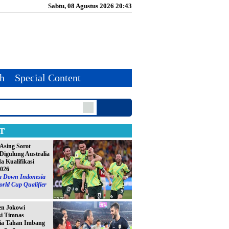
Sabtu, 08 Agustus 2026 20:43
th
Special Content
T
Asing Sorot
Digulung Australia
da Kualifikasi
2026
ia Down Indonesia
orld Cup Qualifier
en Jokowi
si Timnas
ia Tahan Imbang