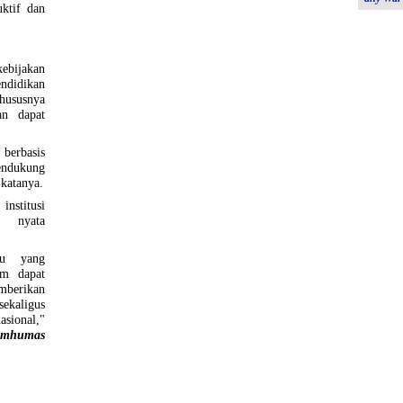
uktif dan
bijakan
ndidikan
khususnya
n dapat
berbasis
ndukung
katanya.
stitusi
k nyata
mu yang
um dapat
berikan
kaligus
sional,"
timhumas