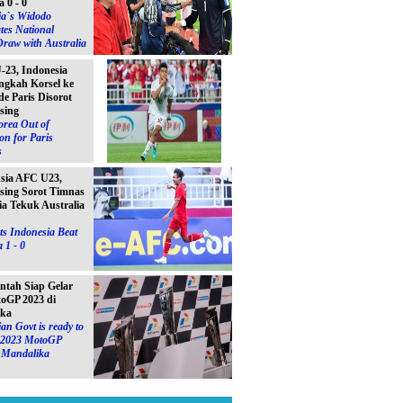
a 0 - 0
ia`s Widodo
tes National
raw with Australia
23, Indonesia
ngkah Korsel ke
e Paris Disorot
sing
orea Out of
on for Paris
s
Asia AFC U23,
sing Sorot Timnas
ia Tekuk Australia
s Indonesia Beat
 1 - 0
ntah Siap Gelar
toGP 2023 di
ika
an Govt is ready to
e 2023 MotoGP
n Mandalika