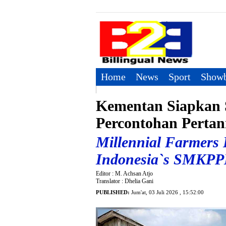
Home
News
Sport
Showb
Kementan Siapkan 
Percontohan Perta
Millennial Farmers 
Indonesia`s SMKP
Editor : M. Achsan Atjo
Translator : Dhelia Gani
PUBLISHED:
Jum'at, 03 Juli 2026 , 15:52:00