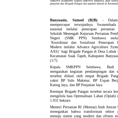
SMKPPN SEMBAWA: Kepala SMKPPN Sembawa, Budi Santoso [kem
penyuluh dan Brigade Pangan dan pejabat daerah di Kecamat
Banyuasin, Sumsel (B2B)
- Dalam
mempercepat terwujudnya Swasembada
nasional melalui penerapan pertanian
Sekolah Menengah Kejuruan Pertanian Pem
Negeri (SMK PPN) Sembawa melak
´Koordinasi dan Sosialisasi Penerapan P
Modern melalui Advance Agriculture Sys
AAS)´ bagi Brigade Pangan di Desa Lubuk 
Kecamatan Suak Tapeh, Kabupaten Banyuas
(1/7).
Kepala SMKPPN Sembawa, Budi S
mengatakan kegiatan pendampingan dan sos
tersebut diikuti oleh empat Brigade Pan
yakni BP Sido Makmur, BP Expan Berj
Kating Jaya, dan BP Penjaitan Jaya.
Keempat Brigade Pangan tersebut secara ke
mengelola luas Optimalisasi Lahan (Oplah)
1.031 hektare.
Menteri Pertanian RI (Mentan) Andi Amran 
menegaskan bahwa transformasi sektor p
menuju sistem yang modern dan efisien m