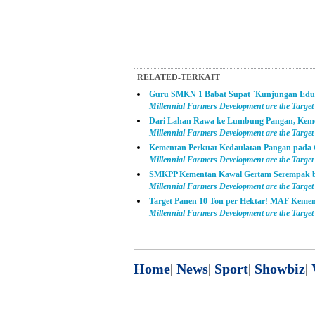
RELATED-TERKAIT
Guru SMKN 1 Babat Supat `Kunjungan Eduk
Millennial Farmers Development are the Targ
Dari Lahan Rawa ke Lumbung Pangan, Keme
Millennial Farmers Development are the Targ
Kementan Perkuat Kedaulatan Pangan pada 
Millennial Farmers Development are the Targ
SMKPP Kementan Kawal Gertam Serempak berb
Millennial Farmers Development are the Targ
Target Panen 10 Ton per Hektar! MAF Keme
Millennial Farmers Development are the Targ
Home
|
News
|
Sport
|
Showbiz
|