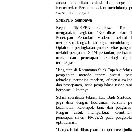
antara pendidikan vokasi dan program s
Kementerian Pertanian dalam mendukung pe
swasembada pangan.
SMKPPN Sembawa
Kepala SMKPPN Sembawa, Budi S
mengatakan kegiatan ´Koordinasi dan Sos
Penerapan Pertanian Modern melalui
merupakan langkah strategis mendukung
Oplah dan peningkatan produktivitas pangan
melalui penguatan SDM pertanian, pelibatan
muda dan penerapan teknologi digit
terintegrasi.
"Kegiatan di Kecamatan Suak Tapeh difokus
pengenalan metode tanam presisi, pem
teknologi pertanian modern, efisiensi mekan
dan pascapanen, serta pengelolaan usaha tani
korporasi," katanya.
Selain sosialisasi teknis, kata Budi Santoso,
juga diisi dengan koordinasi bersama pe
kecamatan, kelompok tani, dan pengurus
Pangan untuk memperkuat komitme
penerapan sistem PM-AAS pada pengelola
optimalisasi.
"Langkah ini diharapkan mampu mewujudka