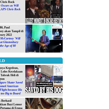
Chris Rock
 Oscars as Will
LAPS Chris Rock
0, Paul
ey akan Tampil di
bury 2022
 McCartney ´Will
at Glastonbury
 the Age of 80
LD
gnya Kegedean,
S Lolos Kecelakaan
 Tabrak Heli di
gton
igure Skater Saved
omed American
 Flight because His
too Big to Board
s Berhasil
kkan Bayi Lemur
´ Pertama di Eropa