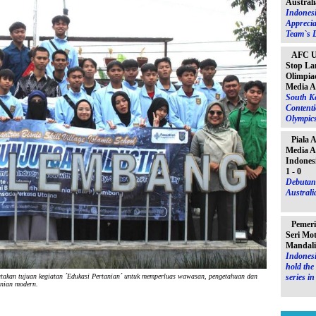
Australi
Indones
Apprecia
Team`s D
AFC U-
Stop La
Olimpiad
Media A
South K
Contenti
Olympic
Piala 
Media A
Indones
1 - 0
Debutant
Australia
Pemeri
Seri Mo
Mandal
Indonesi
hold th
series i
an tujuan kegiatan ´Edukasi Pertanian´ untuk memperluas wawasan, pengetahuan dan
anian modern.