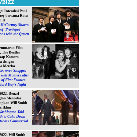
WBIZZ
ai Interaksi Paul
ey bersama Ratu
h II
l McCartney Shares
of `Privileged´
ions with the Queen
emutaran Film
, The Beatles
kap Kamera
a dengan
a Mereka
les were Snapped
with Mothers after
 of First Feature
Hard Day´s Night
2022, Denzel
gton Mencoba
gkan Will Smith
a Iklan
Washington Told
ith to Calm Down
Oscars Commercial
2022, Will Smith