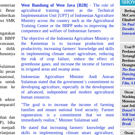
SHO
enterian
West Bandung of West Java [B2B]
- The role of
i Besar
agricultural training center as the Technical
Berbag
mberikan
Implementation Unit [UPT] of Indonesian Agriculture
McCartn
Elizabet
iswi SMK
Ministry across the country such as the Agricultural
Sir Pau
Training Center or the BBPP seeks to improving the
Decades 
competence and welfare of Indonesian farmers
ngatakan
Interact
 di BBPP
The objective of the Indonesia Agriculture Ministry or
wawasan,
the Kementan is to increase production and
Usai P
a didik
productivity, increasing farmers´ knowledge and skills
Perdana
khususnya
in implementing climate smart agriculture, reducing
Tertang
the risk of crop failure, reduce the effect of
Berdans
greenhouse gases, and increase the income of farmers
Orangtu
Sulaiman
in irrigated areas and swamp areas.
The Beat
ki peran
Dancing 
asional,
Indonesian Agriculture Minister Andi Amran
Premiere
da untuk
Sulaiman stated that the government´s commitment to
Film, A 
nian ke
developing agriculture, especially in the development
of advanced, independent and modern agricultural
Oscar 
Washin
human resources.
h sektor
Menenan
omparatif
“The goal is to increase the income of farming
saat Jed
families and ensure national food security. Farmer
Denzel 
regeneration is a commitment that we must
Will Sm
uhan dan
during 
immediately realize," Minister Sulaiman said.
), Idha
Break
i menjadi
He stated that increasing farmers´ knowledge and
lanjutan
skills in implementing climate smart agriculture,
Oscar 