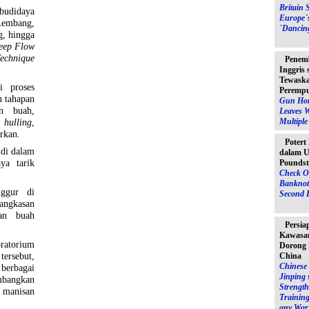
Britain 
 budidaya
Europe´
Lembang,
´Dancin
g, hingga
eep Flow
echnique
Penem
Inggris
Tewaska
i proses
Peremp
n tahapan
Gun Hor
n buah,
Leaves 
Multipl
,
hulling
,
rkan.
Potert
 di dalam
dalam U
ya tarik
Poundst
Check O
Banknot
nggur di
Second 
angkasan
an buah
Persia
Kawasan
ratorium
Dorong 
ersebut,
China
Chinese 
berbagai
Jinping 
mbangkan
Strength
 manisan
Training
any War