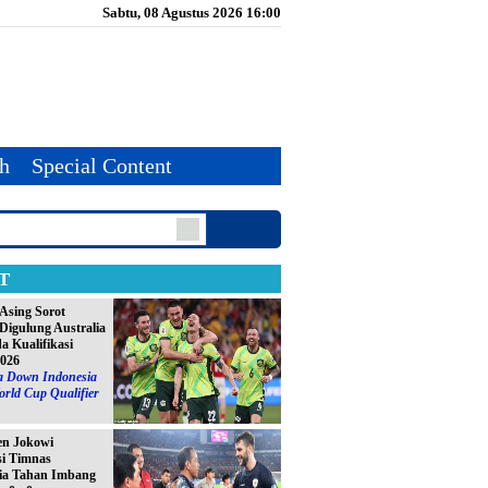
Sabtu, 08 Agustus 2026 16:00
th
Special Content
T
Asing Sorot
Digulung Australia
da Kualifikasi
2026
ia Down Indonesia
orld Cup Qualifier
en Jokowi
si Timnas
ia Tahan Imbang