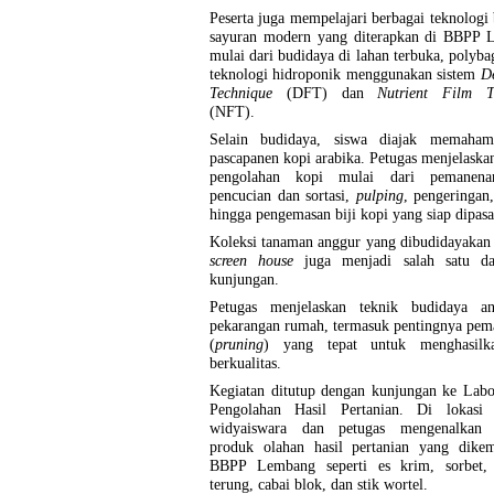
Peserta juga mempelajari berbagai teknologi
sayuran modern yang diterapkan di BBPP 
mulai dari budidaya di lahan terbuka, polyba
teknologi hidroponik menggunakan sistem
D
Technique
(DFT) dan
Nutrient Film T
(NFT).
Selain budidaya, siswa diajak memaham
pascapanen kopi arabika. Petugas menjelaska
pengolahan kopi mulai dari pemanena
pencucian dan sortasi,
pulping
, pengeringan
hingga pengemasan biji kopi yang siap dipasa
Koleksi tanaman anggur yang dibudidayakan
screen house
juga menjadi salah satu da
kunjungan.
Petugas menjelaskan teknik budidaya a
pekarangan rumah, termasuk pentingnya pem
(
pruning
) yang tepat untuk menghasilk
berkualitas.
Kegiatan ditutup dengan kunjungan ke Labo
Pengolahan Hasil Pertanian. Di lokasi t
widyaiswara dan petugas mengenalkan 
produk olahan hasil pertanian yang dike
BBPP Lembang seperti es krim, sorbet,
terung, cabai blok, dan stik wortel.