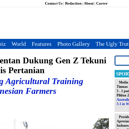
Contact Us
|
Redaction
|
About
|
Career
iz
World
Features
Photo Gallery
The Ugly Tru
entan Dukung Gen Z Tekuni
is Pertanian
SPOR
 Agricultural Training
Media 
Timnas 
onesian Farmers
5 - 1 pa
Pildun 
Austral
5-1 in W
Presid
Apresia
Indones