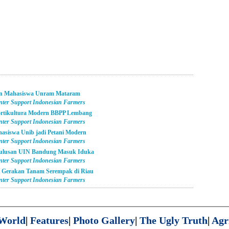
ern Mahasiswa Unram Mataram
enter Support Indonesian Farmers
Hortikultura Modern BBPP Lembang
enter Support Indonesian Farmers
asiswa Unib jadi Petani Modern
enter Support Indonesian Farmers
Lulusan UIN Bandung Masuk Iduka
enter Support Indonesian Farmers
n Gerakan Tanam Serempak di Riau
enter Support Indonesian Farmers
World
|
Features
|
Photo Gallery
|
The Ugly Truth
|
Agr