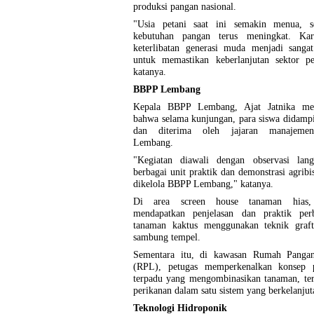
produksi pangan nasional.
"Usia petani saat ini semakin menua, s
kebutuhan pangan terus meningkat. Kar
keterlibatan generasi muda menjadi sangat
untuk memastikan keberlanjutan sektor per
katanya.
BBPP Lembang
Kepala BBPP Lembang, Ajat Jatnika me
bahwa selama kunjungan, para siswa didamp
dan diterima oleh jajaran manajem
Lembang.
"Kegiatan diawali dengan observasi lan
berbagai unit praktik dan demonstrasi agribi
dikelola BBPP Lembang," katanya.
Di area screen house tanaman hias, 
mendapatkan penjelasan dan praktik per
tanaman kaktus menggunakan teknik graft
sambung tempel.
Sementara itu, di kawasan Rumah Pangan
(RPL), petugas memperkenalkan konsep p
terpadu yang mengombinasikan tanaman, ter
perikanan dalam satu sistem yang berkelanjut
Teknologi Hidroponik