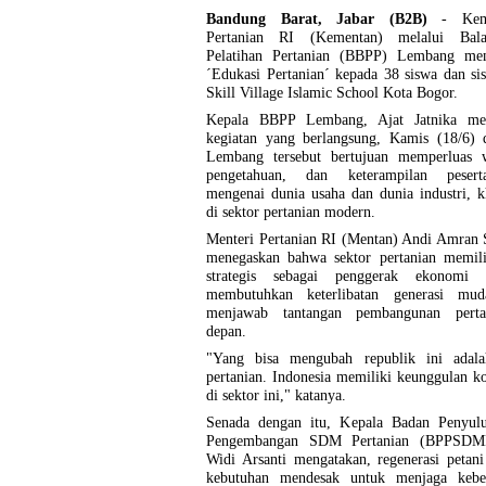
Bandung Barat, Jabar (B2B)
- Kem
Pertanian RI (Kementan) melalui Bala
Pelatihan Pertanian (BBPP) Lembang me
´Edukasi Pertanian´ kepada 38 siswa dan s
Skill Village Islamic School Kota Bogor.
Kepala BBPP Lembang, Ajat Jatnika me
kegiatan yang berlangsung, Kamis (18/6)
Lembang tersebut bertujuan memperluas 
pengetahuan, dan keterampilan pesert
mengenai dunia usaha dan dunia industri, 
di sektor pertanian modern.
Menteri Pertanian RI (Mentan) Andi Amran 
menegaskan bahwa sektor pertanian memili
strategis sebagai penggerak ekonomi n
membutuhkan keterlibatan generasi mu
menjawab tantangan pembangunan perta
depan.
"Yang bisa mengubah republik ini adala
pertanian. Indonesia memiliki keunggulan k
di sektor ini," katanya.
Senada dengan itu, Kepala Badan Penyul
Pengembangan SDM Pertanian (BPPSDMP
Widi Arsanti mengatakan, regenerasi petan
kebutuhan mendesak untuk menjaga keber