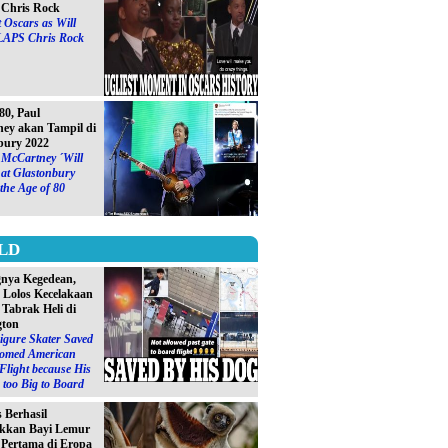
Chris Rock
 Oscars as Will
LAPS Chris Rock
0, Paul
ey akan Tampil di
bury 2022
 McCartney ´Will
at Glastonbury
 the Age of 80
LD
gnya Kegedean,
S Lolos Kecelakaan
 Tabrak Heli di
gton
igure Skater Saved
omed American
 Flight because His
too Big to Board
s Berhasil
kkan Bayi Lemur
´ Pertama di Eropa