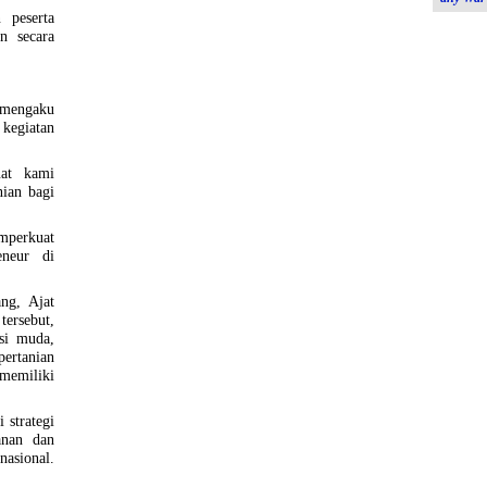
 peserta
n secara
mengaku
kegiatan
at kami
ian bagi
emperkuat
eneur di
ng, Ajat
tersebut,
si muda,
pertanian
memiliki
 strategi
anan dan
onal.