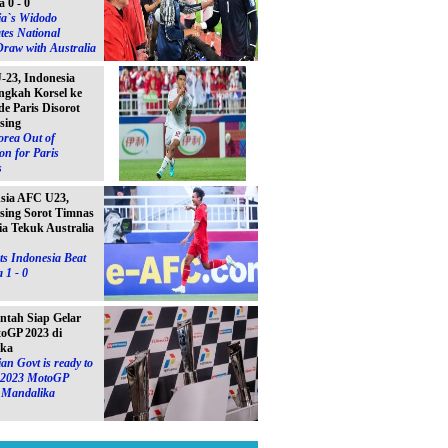
a 0 - 0
ia`s Widodo
tes National
raw with Australia
23, Indonesia
ngkah Korsel ke
e Paris Disorot
sing
orea Out of
on for Paris
s
Asia AFC U23,
sing Sorot Timnas
ia Tekuk Australia
s Indonesia Beat
 1 - 0
ntah Siap Gelar
toGP 2023 di
ika
an Govt is ready to
e 2023 MotoGP
n Mandalika