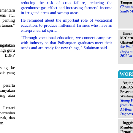
Tampar 
reducing the risk of crop failure, reducing the
Chaos at
greenhouse gas effect and increasing farmers´ income
ementara
Smith S
in irrigated areas and swamp areas.
ena itu,
 penting
He reminded about the important role of vocational
tanian,"
education, to produce millennial farmers who have an
entrepreneurial spirit.
Umur 8
"Through vocational education, we connect campuses
McCartn
Glaston
with industry so that Polbangtan graduates meet their
ngatakan
Sir Paul
needs and are ready for new things," Sulaiman said.
ingi guru
Perform 
en BBPP
2022´ at
gsung ke
snis yang
WOR
Anjin
peserta
Atlet A
banyakan
Pesawat
ing atau
Washin
Young F
from Do
 Lestari
Airlines
ertanian
Dog was 
nak, dan
an.
Inggri
Membia
´Penari