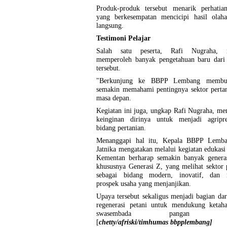
Produk-produk tersebut menarik perhatian
yang berkesempatan mencicipi hasil olaha
langsung.
Testimoni Pelajar
Salah satu peserta, Rafi Nugraha, 
memperoleh banyak pengetahuan baru dari 
tersebut.
"Berkunjung ke BBPP Lembang membu
semakin memahami pentingnya sektor pertan
masa depan.
Kegiatan ini juga, ungkap Rafi Nugraha, m
keinginan dirinya untuk menjadi agripr
bidang pertanian.
Menanggapi hal itu, Kepala BBPP Lemba
Jatnika mengatakan melalui kegiatan edukasi 
Kementan berharap semakin banyak genera
khususnya Generasi Z, yang melihat sektor 
sebagai bidang modern, inovatif, dan 
prospek usaha yang menjanjikan.
Upaya tersebut sekaligus menjadi bagian dari
regenerasi petani untuk mendukung ketah
swasembada pangan nasi
[
chetty/afriski/timhumas bbpplembang]