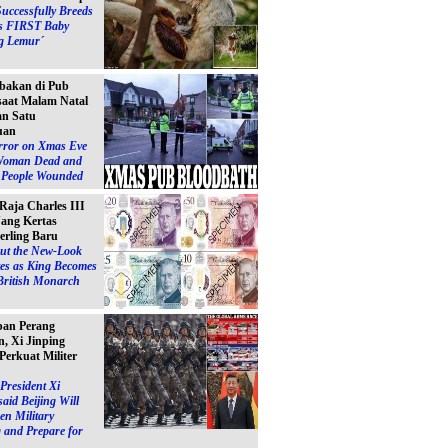
Successfully Breeds
s FIRST Baby
g Lemur´
bakan di Pub
 saat Malam Natal
n Satu
uan
ror on Xmas Eve
Woman Dead and
e People Wounded
 Raja Charles III
ang Kertas
erling Baru
ut the New-Look
es as King Becomes
British Monarch
pan Perang
, Xi Jinping
Perkuat Militer
President Xi
said Beijing Will
en Military
 and Prepare for