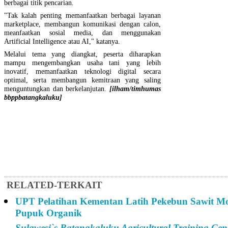
berbagai titik pencarian.
"Tak kalah penting memanfaatkan berbagai layanan
marketplace, membangun komunikasi dengan calon,
meanfaatkan sosial media, dan menggunakan
Artificial Intelligence atau AI," katanya.
Melalui tema yang diangkat, peserta diharapkan
mampu mengembangkan usaha tani yang lebih
inovatif, memanfaatkan teknologi digital secara
optimal, serta membangun kemitraan yang saling
menguntungkan dan berkelanjutan.
[ilham/timhumas
bbppbatangkaluku]
RELATED-TERKAIT
UPT Pelatihan Kementan Latih Pekebun Sawit M
Pupuk Organik
Sulawesi`s Batangkaluku Agricultural Training Cen