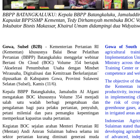
BBPP BATANGKALUKU: Kepala BBPP Batangkaluku, Jamaluddin Al
Kapuslat BPPSSMP Kementan, Tedy Dirhamsyah membuka BOC V
Inkubator Bisnis Makassar, Khairul Umam didampingi dua Widyais
Gowa, Sulsel (B2B)
- Kementerian Pertanian RI
Gowa of South S
(Kementan) khususnya Balai Besar Pelatihan
agricultural tra
Pertanian (BBPP) Batangkaluku menggelar webinar
Implementation Uni
Bertani On Cloud (BOC) Volume 354 bertajuk
Ministry across th
´Akselerasi Penumbuhan Usaha dengan Mindset
Training Center or
Wirausaha, Digitalisasi dan Kemitraan Berkelanjutan´
competence and wel
dipusatkan di Kabupaten Gowa, Provinsi Sulawesi
The objective of th
Selatan (Sulsel), Kamis (11/6).
the Kementan is
Kepala BBPP Batangkaluku, Jamaludin Al Afgani
productivity, incre
mengatakan BOC khususnya Volume 354 menjadi
in implementing cl
salah satu wadah berbagi pengetahuan dan
the risk of crop
pengalaman bagi para pelaku pertanian, penyuluh,
greenhouse gases, 
petani milenial dan para pemangku kepentingan
in irrigated areas 
memperkuat kapasitas usaha pertanian.
Indonesian Agri
Kegiatan BOC sejalan arahan Menteri Pertanian RI
Sulaiman stated th
(Mentan) Andi Amran Sulaiman bahwa selama ini
developing agricult
sektor pertanian kurang diminati generasi muda
of advanced, inde