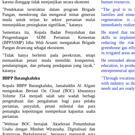
karena dianggap tidak menjanjikan secara ekonomi.
human resources.
"Pendekatan terstruktur dalam program Brigade
“The goal is to 
Pangan, mendorong dan mengawal minat generasi
families and ensur
muda untuk terjun ke sektor pertanian mulai
regeneration i
menunjukkan peningkatan signifikan," katanya.
immediately realize
Sementara itu, Kepala Badan Penyuluhan dan
He stated that in
Pengembangan SDM Pertanian Kementan
skills in impleme
(BPPSSMP) Idha Widi Arsanti mengatakan Brigade
reducing the risk
Pangan dirancang sebagai ekosistem.
greenhouse gas eff
in irrigated areas 
"Tidak hanya berhenti pada perekrutan, tetapi
memastikan petani muda memiliki kompetensi,
He reminded about 
pendampingan, dan peluang pendapatan yang layak,"
education, to prod
katanya.
entrepreneurial spiri
BBPP Batangkaluku
"Through vocationa
with industry so th
Kepala BBPP Batangkaluku, Jamaluddin Al Afgani
needs and are ready
mengatakan Bertani On Cloud (BOC) khususnya
Volume 354 menjadi salah satu wadah berbagi
pengetahuan dan pengalaman bagi para pelaku
pertanian, penyuluh, petani milenial dan para
pemangku kepentingan memperkuat kapasitas usaha
pertanian.
"Webinar BOC bertajuk ´Akselerasi Penumbuhan
Usaha dengan Mindset Wirausaha, Digitalisasi dan
Kemitraan Berkelanjutan´ berupaya mengajak para