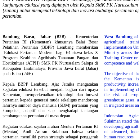
kunjungan edukasi yang dipimpin oleh Kepala SMK PK Nurussalam 
[kanan] untuk mengenal teknologi dan inovasi budidaya pertanian a
pertanian.
Bandung Barat, Jabar (B2B)
- Kementerian
West Bandung of
Pertanian RI (Kementan) khususnya Balai Besar
agricultural tra
Pelatihan Pertanian (BBPP) Lembang memberikan
Implementation Uni
´Edukasi Pertanian Modern´ bagi 64 siswa kelas X
Ministry across th
Program Keahlian Agribisnis Tanaman Pangan dan
Training Center or
Hortikultura (ATPH) SMK PK Nurussalam Salopa di
competence and wel
Kabupaten Tasikmalaya, Provinsi Jawa Barat (Jabar)
pada Rabu (24/6).
The objective of th
the Kementan is
Kepala BBPP Lembang, Ajat Jatnika mengatakan
productivity, incre
kegiatan edukasi tersebut menjadi bagian dari upaya
in implementing cl
Kementan, memperkenalkan teknologi dan inovasi
the risk of crop
pertanian kepada generasi muda sekaligus mendorong
greenhouse gases, 
lahirnya sumber daya manusia (SDM) pertanian yang
in irrigated areas 
kompeten, adaptif dan siap menghadapi tantangan
pembangunan pertanian di masa depan.
Indonesian Agri
Sulaiman stated th
Kegiatan edukasi sejalan arahan Menteri Pertanian RI
developing agricult
(Mentan) Andi Amran Sulaiman bahwa sektor
of advanced, inde
pertanian memiliki peran strategis sebagai penggerak
human resources.