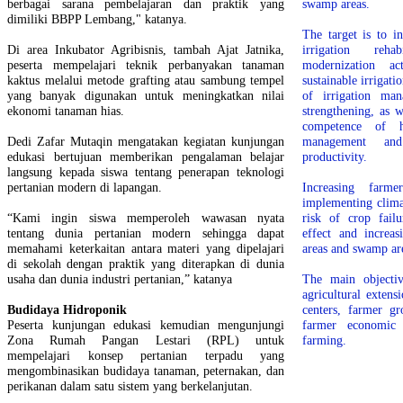
berbagai sarana pembelajaran dan praktik yang
swamp areas.
dimiliki BBPP Lembang," katanya.
The target is to i
Di area Inkubator Agribisnis, tambah Ajat Jatnika,
irrigation rehab
peserta mempelajari teknik perbanyakan tanaman
modernization ac
kaktus melalui metode grafting atau sambung tempel
sustainable irrigati
yang banyak digunakan untuk meningkatkan nilai
of irrigation mana
ekonomi tanaman hias.
strengthening, as w
competence of h
Dedi Zafar Mutaqin mengatakan kegiatan kunjungan
management and
edukasi bertujuan memberikan pengalaman belajar
productivity.
langsung kepada siswa tentang penerapan teknologi
pertanian modern di lapangan.
Increasing farm
implementing clima
“Kami ingin siswa memperoleh wawasan nyata
risk of crop fail
tentang dunia pertanian modern sehingga dapat
effect and increas
memahami keterkaitan antara materi yang dipelajari
areas and swamp ar
di sekolah dengan praktik yang diterapkan di dunia
usaha dan dunia industri pertanian,” katanya
The main objectiv
agricultural extens
Budidaya Hidroponik
centers, farmer g
Peserta kunjungan edukasi kemudian mengunjungi
farmer economic g
Zona Rumah Pangan Lestari (RPL) untuk
farming.
mempelajari konsep pertanian terpadu yang
mengombinasikan budidaya tanaman, peternakan, dan
perikanan dalam satu sistem yang berkelanjutan.