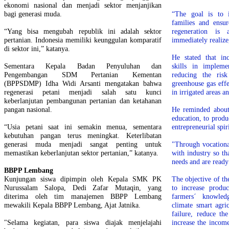
ekonomi nasional dan menjadi sektor menjanjikan
bagi generasi muda.
“The goal is to 
families and ensur
“Yang bisa mengubah republik ini adalah sektor
regeneration i
pertanian. Indonesia memiliki keunggulan komparatif
immediately realize
di sektor ini,” katanya.
He stated that in
Sementara Kepala Badan Penyuluhan dan
skills in impleme
Pengembangan SDM Pertanian Kementan
reducing the risk
(BPPSDMP) Idha Widi Arsanti mengatakan bahwa
greenhouse gas eff
regenerasi petani menjadi salah satu kunci
in irrigated areas 
keberlanjutan pembangunan pertanian dan ketahanan
pangan nasional.
He reminded about 
education, to prod
“Usia petani saat ini semakin menua, sementara
entrepreneurial spiri
kebutuhan pangan terus meningkat. Keterlibatan
generasi muda menjadi sangat penting untuk
"Through vocationa
memastikan keberlanjutan sektor pertanian,” katanya.
with industry so th
needs and are ready
BBPP Lembang
Kunjungan siswa dipimpin oleh Kepala SMK PK
The objective of th
Nurussalam Salopa, Dedi Zafar Mutaqin, yang
to increase produc
diterima oleh tim manajemen BBPP Lembang
farmers´ knowled
mewakili Kepala BBPP Lembang, Ajat Jatnika.
climate smart agri
failure, reduce th
"Selama kegiatan, para siswa diajak menjelajahi
increase the income