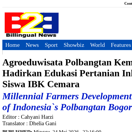
Cont
Home
News
Sport
Showbiz
World
Features
Agroeduwisata Polbangtan Ke
Hadirkan Edukasi Pertanian Ink
Siswa IBK Cemara
Millennial Farmers Development 
of Indonesia`s Polbangtan Bogor
Editor : Cahyani Harzi
Translator : Dhelia Gani
PUBLISHED:
Minggu, 24 Mei 2026 , 22:16:00