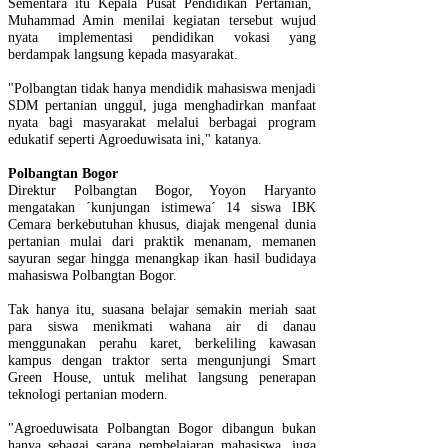
Sementara itu Kepala Pusat Pendidikan Pertanian,
Muhammad Amin menilai kegiatan tersebut wujud
nyata implementasi pendidikan vokasi yang
berdampak langsung kepada masyarakat.
"Polbangtan tidak hanya mendidik mahasiswa menjadi
SDM pertanian unggul, juga menghadirkan manfaat
nyata bagi masyarakat melalui berbagai program
edukatif seperti Agroeduwisata ini," katanya.
Polbangtan Bogor
Direktur Polbangtan Bogor, Yoyon Haryanto
mengatakan ´kunjungan istimewa´ 14 siswa IBK
Cemara berkebutuhan khusus, diajak mengenal dunia
pertanian mulai dari praktik menanam, memanen
sayuran segar hingga menangkap ikan hasil budidaya
mahasiswa Polbangtan Bogor.
Tak hanya itu, suasana belajar semakin meriah saat
para siswa menikmati wahana air di danau
menggunakan perahu karet, berkeliling kawasan
kampus dengan traktor serta mengunjungi Smart
Green House, untuk melihat langsung penerapan
teknologi pertanian modern.
"Agroeduwisata Polbangtan Bogor dibangun bukan
hanya sebagai sarana pembelajaran mahasiswa, juga