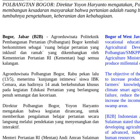
POLBANGTAN BOGOR: Direktur Yoyon Haryanto mengatakan, Polb
membangun kesadaran masyarakat bahwa pertanian adalah ruang be
tumbuhnya pengetahuan, keberanian dan kebahagiaan.
Bogor, Jabar (B2B)
- Agroeduwisata Politeknik
Bogor of West Ja
Pembangunan Pertanian (Polbangtan) Bogor kembali
vocational educa
berkomitmen sebagai ´ruang belajar pertanian yang
Agricultural De
inklusif dan ramah´ yang dikembangkan oleh
Polbangtan/SMK
Kementerian Pertanian RI (Kementan) bagi semua
Agriculture Ministr
kalangan.
produce millennial 
Agroeduwisata Polbangtan Bogor, Rabu pekan lalu
The objective of th
(13/5), menerima ´kunjungan istimewa´ siswa IBK
to increase produc
Cemara, atas hadirnya 14 anak berkebutuhan khusus
farmers´ knowled
pada kegiatan Edukasi Pertanian yang berlangsung
climate smart agri
penuh semangat dan keceriaan.
failure, reduce th
increase the income
Direktur Polbangtan Bogor, Yoyon Haryanto
swamp areas.
mengatakan bahwa kegiatan dirancang, untuk
memberikan pengalaman belajar pertanian secara
[B2B] Indonesian 
langsung melalui pendekatan yang menyenangkan dan
Sulaiman stated th
interaktif.
developing agricult
of advanced, inde
Menteri Pertanian RI (Mentan) Andi Amran Sulaiman
human resources.