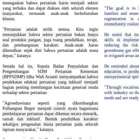
menegaskan bahwa pertanian harus menjadi sektor
yang terbuka dan dapat diakses oleh seluruh elemen
“The goal is to 
masyarakat, termasuk anak-anak berkebutuhan
families and ensur
khusus.
regeneration i
immediately realize
"Pertanian adalah milik semua. Kita ingin
menunjukkan bahwa sektor pertanian bukan hanya
He stated that in
soal produksi pangan, juga ruang pendidikan, terapi,
skills in impleme
dan pembangunan karakter. Anak-anak harus
reducing the risk
dikenalkan sejak dini bahwa pertanian adalah masa
greenhouse gas eff
depan," katanya.
in irrigated areas 
Senada hal itu, Kepala Badan Penyuluhan dan
He reminded about 
Pengembangan SDM Pertanian Kementan
education, to prod
(BPPSDMP) Idha Widi Arsanti menyampaikan bahwa
entrepreneurial spiri
pendekatan edukasi pertanian yang inklusif menjadi
bagian penting membangun kecintaan generasi muda
"Through vocationa
terhadap sektor pertanian.
with industry so th
needs and are ready
"Agroeduwisata seperti yang dikembangkan
Polbangtan Bogor menjadi contoh nyata bagaimana
pembelajaran pertanian dapat dikemas secara menarik,
ramah dan inklusif. Bentuk pendidikan karakter
sekaligus pengenalan dunia pertanian pada seluruh
lapisan masyarakat," katanya.