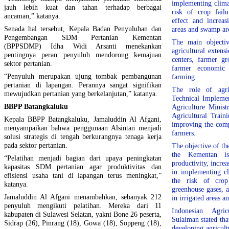
implementing clima
jauh lebih kuat dan tahan terhadap berbagai
risk of crop fail
ancaman,” katanya.
effect and increas
Senada hal tersebut, Kepala Badan Penyuluhan dan
areas and swamp ar
Pengembangan SDM Pertanian Kementan
The main objectiv
(BPPSDMP) Idha Widi Arsanti menekankan
agricultural extens
pentingnya peran penyuluh mendorong kemajuan
centers, farmer g
sektor pertanian.
farmer economic g
“Penyuluh merupakan ujung tombak pembangunan
farming.
pertanian di lapangan. Perannya sangat signifikan
The role of agric
mewujudkan pertanian yang berkelanjutan,” katanya.
Technical Impleme
BBPP Batangkaluku
Agriculture Minist
Agricultural Trai
Kepala BBPP Batangkaluku, Jamaluddin Al Afgani,
improving the comp
menyampaikan bahwa penggunaan Alsintan menjadi
farmers.
solusi strategis di tengah berkurangnya tenaga kerja
pada sektor pertanian.
The objective of th
the Kementan is
“Pelatihan menjadi bagian dari upaya peningkatan
productivity, incre
kapasitas SDM pertanian agar produktivitas dan
in implementing cl
efisiensi usaha tani di lapangan terus meningkat,”
the risk of crop
katanya.
greenhouse gases, 
Jamaluddin Al Afgani menambahkan, sebanyak 212
in irrigated areas 
penyuluh mengikuti pelatihan. Mereka dari 11
Indonesian Agri
kabupaten di Sulawesi Selatan, yakni Bone 26 peserta,
Sulaiman stated th
Sidrap (26), Pinrang (18), Gowa (18), Soppeng (18),
developing agricult