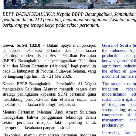
BBPP BATANGKALUKU: Kepala BBPP Batangkaluku, Jamaluddin 
pelatihan diikuti 212 penyuluh, mengingat penggunaan Alsintan menjad
berkurangnya tenaga kerja pada sektor pertanian.
Gowa, Sulsel (B2B)
- Dalam upaya mempercepat
Gowa of South S
penerapan mekanisasi pertanian dan pemanfaatan
the Indonesia Agr
teknologi modern, Balai Besar Pelatihan Pertanian
production and pr
(BBPP) Batangkaluku menyelenggarakan ´Pelatihan
knowledge and skil
Alat dan Mesin Pertanian (Alsintan)´ bagi penyuluh
agriculture, reduci
pada 11 kabupaten di Provinsi Sulawesi Selatan, yang
the effect of gre
berlangsung tiga hari, 19 - 21 Mei 2026.
income of farmers i
Kepala BBPP Batangkaluku, Jamaluddin Al Afgani
The target is to i
mengatakan Pelatihan Alsintan menjadi bagian dari
irrigation rehab
strategi peningkatan kapasitas SDM pertanian guna
modernization ac
mendukung produktivitas dan efisiensi usaha tani
sustainable irrigati
melalui pemanfaatan teknologi mekanisasi.
of irrigation mana
strengthening, as w
Menteri Pertanian (Mentan) Andi Amran Sulaiman
competence of h
menegaskan bahwa penggunaan teknologi dalam
management and
sektor pertanian menjadi faktor penting untuk
productivity.
memperkuat ketahanan pangan nasional.
Increasing farm
“Teknologi mampu menjadikan pertanian Indonesia