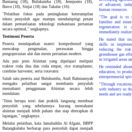
Bantaeng (18), Bulukumba (18), Jeneponto (18),
of advanced, inde
Barru (18), Sinjai (18) dan Takalar (16).
human resources.
"Pelatihan fokus pada peningkatan keterampilan
“The goal is to 
teknis penyuluh agar mampu mendampingi petani
families and ensur
dalam pemanfaatan teknologi mekanisasi pertanian
regeneration i
secara optimal," ungkapnya.
immediately realize
Testimoni Peserta
He stated that in
Peserta mendapatkan materi komprehensif yang
skills in impleme
mencakup pengenalan, perawatan hingga
reducing the risk
pengoperasian alat dan mesin pertanian modern.
greenhouse gas eff
in irrigated areas 
Ada pun jenis Alsintan yang dipelajari meliputi
traktor roda dua dan roda empat, rice transplanter,
He reminded about 
combine harvester, serta rotavator.
education, to prod
entrepreneurial spiri
Salah satu peserta asal Bulukumba, Andi Rahmansyah
mengaku pelatihan sangat membantu penyuluh
"Through vocationa
memahami penggunaan Alsintan secara lebih
with industry so th
mendalam.
needs and are ready
“Ilmu berupa teori dan praktik langsung membuat
penyuluh yang sebelumnya kurang memahami
alsintan menjadi lebih paham dan siap diterapkan di
lapangan,” ungkapnya.
Melalui pelatihan, kata Jamaluddin Al Afgani, BBPP
Batangkaluku berharap para penyuluh dapat menjadi