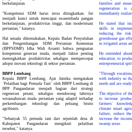
berkelanjutan.
families and ensur
regeneration i
“Kompetensi SDM harus terus ditingkatkan. Ini
immediately realize
menjadi kunci untuk mencapai swasembada pangan
berkelanjutan, produktivitas tinggi, dan modernisasi
He stated that in
pertanian,” katanya.
skills in impleme
reducing the risk
Hal senada dikemukakan, Kepala Badan Penyuluhan
greenhouse gas eff
dan Pengembangan SDM Pertanian Kementan
in irrigated areas 
(BPPSDMP) Idha Widi Arsanti bahwa penguatan
kompetensi generasi muda, menjadi faktor penting
He reminded about 
meningkatkan produktivitas sekaligus mempercepat
education, to prod
adopsi inovasi teknologi di sektor pertanian.
entrepreneurial spiri
BBPP Lembang
"Through vocationa
Kepala BBPP Lembang, Ajat Jatnika mengatakan
with industry so th
´Pelatihan bagi Pemuda Tani´ oleh BBPP Lembang di
needs and are ready
BPP Pangandaran menjadi bagian dari strategi
regenerasi petani, sekaligus mendorong lahirnya
The objective of th
wirausahawan muda pertanian yang adaptif terhadap
to increase produc
perkembangan teknologi dan peluang bisnis
farmers´ knowled
agribisnis.
climate smart agri
failure, reduce th
"Sebanyak 55 pemuda tani dari sejumlah desa di
increase the income
Kabupaten Pangandaran mengikuti pelatihan
swamp areas.
tersebut," katanya.