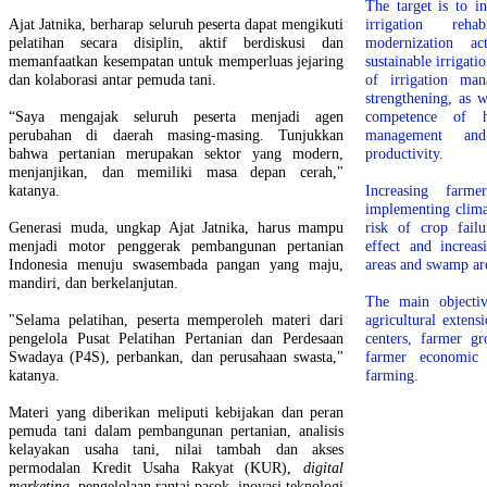
The target is to i
Ajat Jatnika, berharap seluruh peserta dapat mengikuti
irrigation rehab
pelatihan secara disiplin, aktif berdiskusi dan
modernization ac
memanfaatkan kesempatan untuk memperluas jejaring
sustainable irrigati
dan kolaborasi antar pemuda tani.
of irrigation mana
strengthening, as w
“Saya mengajak seluruh peserta menjadi agen
competence of h
perubahan di daerah masing-masing. Tunjukkan
management and
bahwa pertanian merupakan sektor yang modern,
productivity.
menjanjikan, dan memiliki masa depan cerah,"
katanya.
Increasing farm
implementing clima
Generasi muda, ungkap Ajat Jatnika, harus mampu
risk of crop fail
menjadi motor penggerak pembangunan pertanian
effect and increas
Indonesia menuju swasembada pangan yang maju,
areas and swamp ar
mandiri, dan berkelanjutan.
The main objectiv
"Selama pelatihan, peserta memperoleh materi dari
agricultural extens
pengelola Pusat Pelatihan Pertanian dan Perdesaan
centers, farmer g
Swadaya (P4S), perbankan, dan perusahaan swasta,"
farmer economic g
katanya.
farming.
Materi yang diberikan meliputi kebijakan dan peran
pemuda tani dalam pembangunan pertanian, analisis
kelayakan usaha tani, nilai tambah dan akses
permodalan Kredit Usaha Rakyat (KUR),
digital
marketing
, pengelolaan rantai pasok, inovasi teknologi