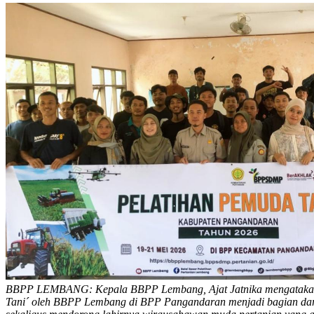
BBPP LEMBANG: Kepala BBPP Lembang, Ajat Jatnika mengatakan
Tani´ oleh BBPP Lembang di BPP Pangandaran menjadi bagian dari s