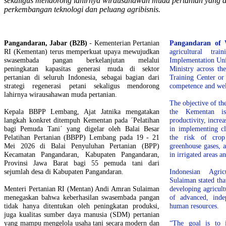
sekaligus mendorong lahirnya wirausahawan muda pertanian yang a
perkembangan teknologi dan peluang agribisnis.
Pangandaran, Jabar (B2B)
- Kementerian Pertanian
Pangandaran of 
RI (Kementan) terus memperkuat upaya mewujudkan
agricultural tra
swasembada pangan berkelanjutan melalui
Implementation Uni
peningkatan kapasitas generasi muda di sektor
Ministry across th
pertanian di seluruh Indonesia, sebagai bagian dari
Training Center or
strategi regenerasi petani sekaligus mendorong
competence and wel
lahirnya wirausahawan muda pertanian.
The objective of th
Kepala BBPP Lembang, Ajat Jatnika mengatakan
the Kementan is
langkah konkret ditempuh Kementan pada ´Pelatihan
productivity, incre
bagi Pemuda Tani´ yang digelar oleh Balai Besar
in implementing cl
Pelatihan Pertanian (BBPP) Lembang pada 19 - 21
the risk of crop
Mei 2026 di Balai Penyuluhan Pertanian (BPP)
greenhouse gases, 
Kecamatan Pangandaran, Kabupaten Pangandaran,
in irrigated areas 
Provinsi Jawa Barat bagi 55 pemuda tani dari
sejumlah desa di Kabupaten Pangandaran.
Indonesian Agri
Sulaiman stated th
Menteri Pertanian RI (Mentan) Andi Amran Sulaiman
developing agricult
menegaskan bahwa keberhasilan swasembada pangan
of advanced, inde
tidak hanya ditentukan oleh peningkatan produksi,
human resources.
juga kualitas sumber daya manusia (SDM) pertanian
yang mampu mengelola usaha tani secara modern dan
“The goal is to 