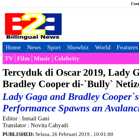
Cont
Home
News
Sport
Showbiz
World
Features
TV
Film
Music
Celebrity
Tercyduk di Oscar 2019, Lady 
Bradley Cooper di-`Bully` Netiz
Lady Gaga and Bradley Cooper`s
Performance Spawns an Avalanc
Editor : Ismail Gani
Translator : Novita Cahyadi
PUBLISHED:
Selasa, 26 Februari 2019 , 10:01:00