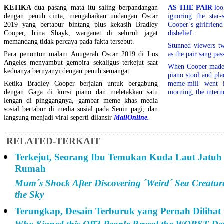
KETIKA
dua pasang mata itu saling berpandangan
AS THE PAIR
look
dengan penuh cinta, mengabaikan undangan Oscar
ignoring the star
2019 yang bertabur bintang plus kekasih Bradley
Cooper´s girlfriend 
Cooper, Irina Shayk, warganet di seluruh jagat
disbelief.
memandang tidak percaya pada fakta tersebut.
Stunned viewers tw
Para penonton malam Anugerah Oscar 2019 di Los
as the pair sang pas
Angeles menyambut gembira sekaligus terkejut saat
When Cooper made 
keduanya bernyanyi dengan penuh semangat.
piano stool and pl
Ketika Bradley Cooper berjalan untuk bergabung
meme-mill went 
dengan Gaga di kursi piano dan meletakkan satu
morning, the intern
lengan di pinggangnya, gambar meme khas media
sosial bertabur di media sosial pada Senin pagi, dan
langsung menjadi viral seperti dilansir
MailOnline.
RELATED-TERKAIT
Terkejut, Seorang Ibu Temukan Kuda Laut Jatuh 
Rumah
Mum´s Shock After Discovering ´Weird´ Sea Creatu
the Sky
Terungkap, Desain Terburuk yang Pernah Dilihat