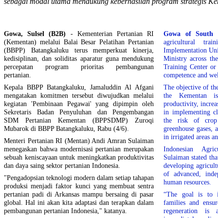
sebagai modal utama mendukung keberhasilan program strategis K
Gowa, Sulsel (B2B)
- Kementerian Pertanian RI
Gowa of South 
(Kementan) melalui Balai Besar Pelatihan Pertanian
agricultural tra
(BBPP) Batangkaluku terus memperkuat kinerja,
Implementation Uni
kedisiplinan, dan soliditas aparatur guna mendukung
Ministry across th
percepatan program prioritas pembangunan
Training Center or
pertanian.
competence and wel
Kepala BBPP Batangkaluku, Jamaluddin Al Afgani
The objective of th
mengatakan komitmen tersebut diwujudkan melalui
the Kementan is
kegiatan 'Pembinaan Pegawai' yang dipimpin oleh
productivity, incre
Sekretaris Badan Penyuluhan dan Pengembangan
in implementing cl
SDM Pertanian Kementan (BPPSDMP) Zuroqi
the risk of crop
Mubarok di BBPP Batangkaluku, Rabu (4/6).
greenhouse gases, 
in irrigated areas 
Menteri Pertanian RI (Mentan) Andi Amran Sulaiman
menegaskan bahwa modernisasi pertanian merupakan
Indonesian Agri
sebuah keniscayaan untuk meningkatkan produktivitas
Sulaiman stated th
dan daya saing sektor pertanian Indonesia.
developing agricult
of advanced, inde
"Pengadopsian teknologi modern dalam setiap tahapan
human resources.
produksi menjadi faktor kunci yang membuat sentra
pertanian padi di Arkansas mampu bersaing di pasar
“The goal is to 
global. Hal ini akan kita adaptasi dan terapkan dalam
families and ensur
pembangunan pertanian Indonesia," katanya.
regeneration i