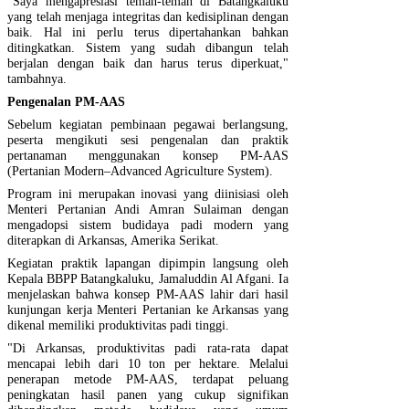
"Saya mengapresiasi teman-teman di Batangkaluku
yang telah menjaga integritas dan kedisiplinan dengan
baik. Hal ini perlu terus dipertahankan bahkan
ditingkatkan. Sistem yang sudah dibangun telah
berjalan dengan baik dan harus terus diperkuat,"
tambahnya.
Pengenalan PM-AAS
Sebelum kegiatan pembinaan pegawai berlangsung,
peserta mengikuti sesi pengenalan dan praktik
pertanaman menggunakan konsep PM-AAS
(Pertanian Modern–Advanced Agriculture System).
Program ini merupakan inovasi yang diinisiasi oleh
Menteri Pertanian Andi Amran Sulaiman dengan
mengadopsi sistem budidaya padi modern yang
diterapkan di Arkansas, Amerika Serikat.
Kegiatan praktik lapangan dipimpin langsung oleh
Kepala BBPP Batangkaluku, Jamaluddin Al Afgani. Ia
menjelaskan bahwa konsep PM-AAS lahir dari hasil
kunjungan kerja Menteri Pertanian ke Arkansas yang
dikenal memiliki produktivitas padi tinggi.
"Di Arkansas, produktivitas padi rata-rata dapat
mencapai lebih dari 10 ton per hektare. Melalui
penerapan metode PM-AAS, terdapat peluang
peningkatan hasil panen yang cukup signifikan