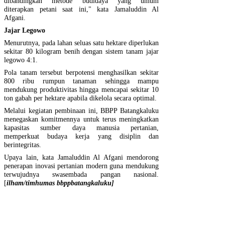
dibandingkan metode budidaya yang umum
diterapkan petani saat ini," kata Jamaluddin Al
Afgani.
Jajar Legowo
Menurutnya, pada lahan seluas satu hektare diperlukan
sekitar 80 kilogram benih dengan sistem tanam jajar
legowo 4:1.
Pola tanam tersebut berpotensi menghasilkan sekitar
800 ribu rumpun tanaman sehingga mampu
mendukung produktivitas hingga mencapai sekitar 10
ton gabah per hektare apabila dikelola secara optimal.
Melalui kegiatan pembinaan ini, BBPP Batangkaluku
menegaskan komitmennya untuk terus meningkatkan
kapasitas sumber daya manusia pertanian,
memperkuat budaya kerja yang disiplin dan
berintegritas.
Upaya lain, kata Jamaluddin Al Afgani mendorong
penerapan inovasi pertanian modern guna mendukung
terwujudnya swasembada pangan nasional.
[
ilham/timhumas bbppbatangkaluku]