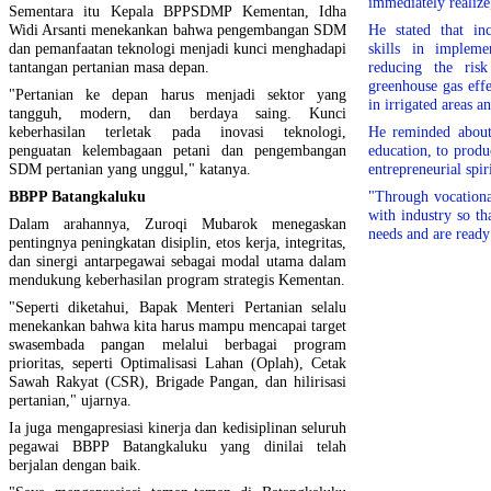
immediately realize
Sementara itu Kepala BPPSDMP Kementan, Idha
Widi Arsanti menekankan bahwa pengembangan SDM
He stated that in
dan pemanfaatan teknologi menjadi kunci menghadapi
skills in impleme
tantangan pertanian masa depan.
reducing the risk
greenhouse gas eff
"Pertanian ke depan harus menjadi sektor yang
in irrigated areas 
tangguh, modern, dan berdaya saing. Kunci
keberhasilan terletak pada inovasi teknologi,
He reminded about 
penguatan kelembagaan petani dan pengembangan
education, to prod
SDM pertanian yang unggul," katanya.
entrepreneurial spiri
BBPP Batangkaluku
"Through vocationa
with industry so th
Dalam arahannya, Zuroqi Mubarok menegaskan
needs and are ready
pentingnya peningkatan disiplin, etos kerja, integritas,
dan sinergi antarpegawai sebagai modal utama dalam
mendukung keberhasilan program strategis Kementan.
"Seperti diketahui, Bapak Menteri Pertanian selalu
menekankan bahwa kita harus mampu mencapai target
swasembada pangan melalui berbagai program
prioritas, seperti Optimalisasi Lahan (Oplah), Cetak
Sawah Rakyat (CSR), Brigade Pangan, dan hilirisasi
pertanian," ujarnya.
Ia juga mengapresiasi kinerja dan kedisiplinan seluruh
pegawai BBPP Batangkaluku yang dinilai telah
berjalan dengan baik.