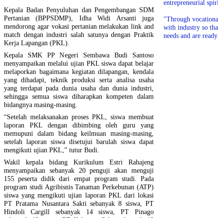
entrepreneurial spiri
Kepala Badan Penyuluhan dan Pengembangan SDM
Pertanian (BPPSDMP), Idha Widi Arsanti juga
"Through vocationa
mendorong agar vokasi pertanian melakukan link and
with industry so th
match dengan industri salah satunya dengan Praktik
needs and are ready
Kerja Lapangan (PKL).
Kepala SMK PP Negeri Sembawa Budi Santoso
menyampaikan melalui ujian PKL siswa dapat belajar
melaporkan bagaimana kegiatan dilapangan, kendala
yang dihadapi, teknik produksi serta analisa usaha
yang terdapat pada dunia usaha dan dunia industri,
sehingga semua siswa diharapkan kompeten dalam
bidangnya masing-masing.
“Setelah melaksanakan proses PKL, siswa membuat
laporan PKL dengan dibimbing oleh guru yang
memupuni dalam bidang keilmuan masing-masing,
setelah laporan siswa disetujui barulah siswa dapat
mengikuti ujian PKL,” tutur Budi.
Wakil kepala bidang Kurikulum Estri Rahajeng
menyampaikan sebanyak 20 penguji akan menguji
155 peserta didik dari empat program studi. Pada
program studi Agribisnis Tanaman Perkebunan (ATP)
siswa yang mengikuti ujian laporan PKL dari lokasi
PT Pratama Nusantara Sakti sebanyak 8 siswa, PT
Hindoli Cargill sebanyak 14 siswa, PT Pinago