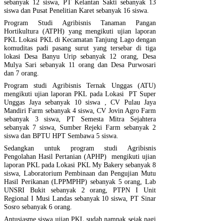
sebanyak 12 siswa, PT Kelantan Sakti sebanyak 13
siswa dan Pusat Penelitian Karet sebanyak 16 siswa.
Program Studi Agribisnis Tanaman Pangan
Hortikultura (ATPH) yang mengikuti ujian laporan
PKL Lokasi PKL di Kecamatan Tanjung Lago dengan
komuditas padi pasang surut yang tersebar di tiga
lokasi Desa Banyu Urip sebanyak 12 orang, Desa
Mulya Sari sebanyak 11 orang dan Desa Purwosari
dan 7 orang.
Program studi Agribisnis Ternak Unggas (ATU)
mengikuti ujian laporan PKL pada Lokasi PT Super
Unggas Jaya sebanyak 10 siswa , CV Pulau Jaya
Mandiri Farm sebanyak 4 siswa, CV Jovin Agro Farm
sebanyak 3 siswa, PT Semesta Mitra Sejahtera
sebanyak 7 siswa, Sumber Rejeki Farm sebanyak 2
siswa dan BPTU HPT Sembawa 5 siswa.
Sedangkan untuk program studi Agribisnis
Pengolahan Hasil Pertanian (APHP) mengikuti ujian
laporan PKL pada Lokasi PKL My Bakery sebanyak 8
siswa, Laboratorium Pembinaan dan Pengujian Mutu
Hasil Perikanan (LPPMPHP) sebanyak 5 orang, Lab
UNSRI Bukit sebanyak 2 orang, PTPN I Unit
Regional I Musi Landas sebanyak 10 siswa, PT Sinar
Sosro sebanyak 6 orang.
Antusiasme siswa ujian PKL sudah nampak sejak pagi