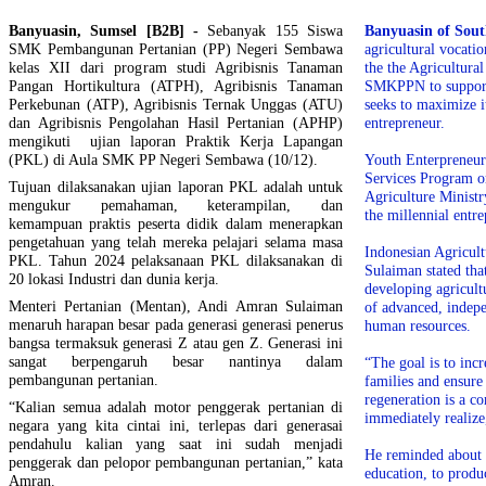
Banyuasin, Sumsel [B2B] -
Sebanyak 155 Siswa
Banyuasin of Sou
SMK Pembangunan Pertanian (PP) Negeri Sembawa
agricultural vocatio
kelas XII dari program studi Agribisnis Tanaman
the the Agricultura
Pangan Hortikultura (ATPH), Agribisnis Tanaman
SMKPPN to support 
Perkebunan (ATP), Agribisnis Ternak Unggas (ATU)
seeks to maximize i
dan Agribisnis Pengolahan Hasil Pertanian (APHP)
entrepreneur.
mengikuti ujian laporan Praktik Kerja Lapangan
(PKL) di Aula SMK PP Negeri Sembawa (10/12).
Youth Enterpreneu
Services Program o
Tujuan dilaksanakan ujian laporan PKL adalah untuk
Agriculture Ministr
mengukur pemahaman, keterampilan, dan
the millennial entre
kemampuan praktis peserta didik dalam menerapkan
pengetahuan yang telah mereka pelajari selama masa
Indonesian Agricul
PKL. Tahun 2024 pelaksanaan PKL dilaksanakan di
Sulaiman stated th
20 lokasi Industri dan dunia kerja.
developing agricult
Menteri Pertanian (Mentan), Andi Amran Sulaiman
of advanced, indep
menaruh harapan besar pada generasi generasi penerus
human resources.
bangsa termaksuk generasi Z atau gen Z. Generasi ini
sangat berpengaruh besar nantinya dalam
“The goal is to inc
pembangunan pertanian.
families and ensure
regeneration is a 
“Kalian semua adalah motor penggerak pertanian di
immediately realize
negara yang kita cintai ini, terlepas dari generasai
pendahulu kalian yang saat ini sudah menjadi
He reminded about t
penggerak dan pelopor pembangunan pertanian,” kata
education, to produ
Amran.