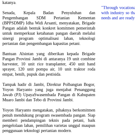
katanya.
"Through vocationa
Senada, Kepala Badan Penyuluhan dan
with industry so th
Pengembangan SDM Pertanian Kementan
needs and are ready
(BPPSDMP) Idha Widi Arsanti, menyatakan, Brigade
Pangan adalah bentuk konkret komitmen pemerintah
untuk memperkuat ketahanan pangan daerah melalui
sinergi program optimalisasi lahan, teknologi
pertanian dan pengembangan kapasitas petani.
Bantuan Alsintan yang diberikan kepada Brigade
Pangan Provinsi Jambi di antaranya 19 unit combine
harvester, 10 unit rice transplanter, 450 unit hand
sprayer, 120 unit pompa air, 10 unit traktor roda
empat, benih, pupuk dan pestisida.
Tampak hadir di Jambi, Direktur Polbangtan Bogor,
Yoyon Haryanto yang juga menjabat Penanggung
Jawab (PJ) UpayaSwasembada Pangan di Kabupaten
Muaro Jambi dan Tebo di Provinsi Jambi.
Yoyon Haryanto mengatakan, pihaknya berkomitmen
penuh mendukung program swasembada pangan. Siap
memberi pendampingan teknis pada petani, baik
pengelolaan lahan, pemilihan varietas unggul maupun
penggunaan teknologi pertanian modern.