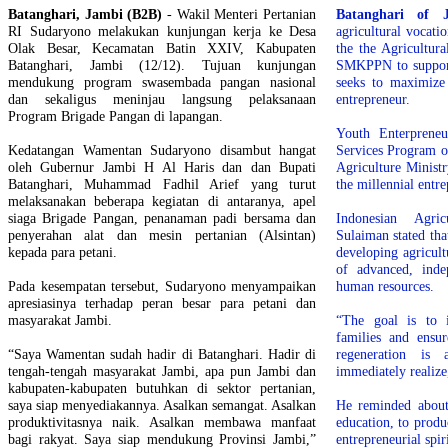
Batanghari, Jambi (B2B)
- Wakil Menteri Pertanian
Batanghari of 
RI Sudaryono melakukan kunjungan kerja ke Desa
agricultural vocati
Olak Besar, Kecamatan Batin XXIV, Kabupaten
the the Agricultur
Batanghari, Jambi (12/12). Tujuan kunjungan
SMKPPN to support
mendukung program swasembada pangan nasional
seeks to maximize 
dan sekaligus meninjau langsung pelaksanaan
entrepreneur.
Program Brigade Pangan di lapangan.
Youth Enterprene
Kedatangan Wamentan Sudaryono disambut hangat
Services Program o
oleh Gubernur Jambi H Al Haris dan dan Bupati
Agriculture Ministr
Batanghari, Muhammad Fadhil Arief yang turut
the millennial entre
melaksanakan beberapa kegiatan di antaranya, apel
siaga Brigade Pangan, penanaman padi bersama dan
Indonesian Agri
penyerahan alat dan mesin pertanian (Alsintan)
Sulaiman stated th
kepada para petani.
developing agricult
of advanced, inde
Pada kesempatan tersebut, Sudaryono menyampaikan
human resources.
apresiasinya terhadap peran besar para petani dan
masyarakat Jambi.
“The goal is to 
families and ensur
“Saya Wamentan sudah hadir di Batanghari. Hadir di
regeneration i
tengah-tengah masyarakat Jambi, apa pun Jambi dan
immediately realize
kabupaten-kabupaten butuhkan di sektor pertanian,
saya siap menyediakannya. Asalkan semangat. Asalkan
He reminded about 
produktivitasnya naik. Asalkan membawa manfaat
education, to prod
bagi rakyat. Saya siap mendukung Provinsi Jambi,”
entrepreneurial spiri