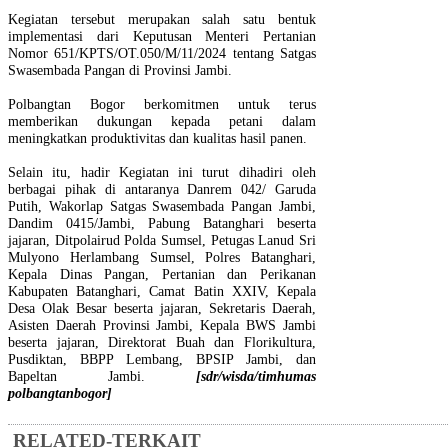
Kegiatan tersebut merupakan salah satu bentuk
implementasi dari Keputusan Menteri Pertanian
Nomor 651/KPTS/OT.050/M/11/2024 tentang Satgas
Swasembada Pangan di Provinsi Jambi.
Polbangtan Bogor berkomitmen untuk terus
memberikan dukungan kepada petani dalam
meningkatkan produktivitas dan kualitas hasil panen.
Selain itu, hadir Kegiatan ini turut dihadiri oleh
berbagai pihak di antaranya Danrem 042/ Garuda
Putih, Wakorlap Satgas Swasembada Pangan Jambi,
Dandim 0415/Jambi, Pabung Batanghari beserta
jajaran, Ditpolairud Polda Sumsel, Petugas Lanud Sri
Mulyono Herlambang Sumsel, Polres Batanghari,
Kepala Dinas Pangan, Pertanian dan Perikanan
Kabupaten Batanghari, Camat Batin XXIV, Kepala
Desa Olak Besar beserta jajaran, Sekretaris Daerah,
Asisten Daerah Provinsi Jambi, Kepala BWS Jambi
beserta jajaran, Direktorat Buah dan Florikultura,
Pusdiktan, BBPP Lembang, BPSIP Jambi, dan
Bapeltan Jambi.
[sdr/wisda/timhumas
polbangtanbogor]
RELATED-TERKAIT