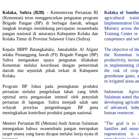
Kolaka, Sultra (B2B)
- Kementerian Pertanian RI
Kolaka of Southe
(Kementan) terus menggencarkan penguatan program
agricultural tra
Brigade Pangan (BP) di berbagai daerah, sebagai
Implementation Uni
langkah strategis mendukung percepatan swasembada
Ministry across th
pangan nasional di antaranya Kabupaten Kolaka dan
Training Center or
Kolaka Timur di Provinsi Sulawesi Utara (Sultra).
competence and wel
Kepala BBPP Batangkaluku, Jamaluddin Al Afgani
The objective of th
selaku Penanggung Jawab (PJ) Brigade Pangan (BP)
the Kementan is
Sultra mengatakan upaya penguatan dilakukan
productivity, incre
Kementan melalui koordinasi dengan pemerintah
in implementing cl
daerah dan sejumlah pihak terkait di Kabupaten
the risk of crop
Kolaka.
greenhouse gases, 
in irrigated areas 
Program BP fokus pada peningkatan produksi
pertanian melalui pengelolaan lahan yang lebih
Indonesian Agri
optimal serta pengawalan intensif oleh penyuluh
Sulaiman stated th
pertanian di lapangan. Sultra menjadi salah satu
developing agricult
wilayah prioritas pengembangan BP guna
of advanced, inde
meningkatkan kontribusi produksi pangan nasional.
human resources.
Menteri Pertanian RI (Mentan) Andi Amran Sulaiman
“The goal is to 
menegaskan bahwa swasembada pangan merupakan
families and ensur
target utama yang harus dicapai melalui kerja nyata di
regeneration i
lapangan.
immediately realize