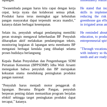
“Swasembada pangan harus kita capai dengan kerja
He stated that in
cepat, kerja nyata dan kolaborasi semua pihak.
skills in impleme
Produksi harus terus meningkat agar kebutuhan
reducing the risk
pangan masyarakat dapat terpenuhi secara mandiri,”
greenhouse gas eff
katanya dalam berbagai kesempatan.
in irrigated areas 
Selain itu, penyuluh sebagai pendamping memiliki
He reminded about 
peran strategis mengawal keberhasilan BP. Penyuluh
education, to prod
diharapkan aktif melakukan pendampingan teknis,
entrepreneurial spiri
monitoring kegiatan di lapangan serta membantu BP
mengatasi berbagai kendala yang dihadapi selama
"Through vocationa
proses budidaya berlangsung.
with industry so th
needs and are ready
Kepala Badan Penyuluhan dan Pengembangan SDM
Pertanian Kementan (BPPSDMP) Idha Widi Arsanti
menegaskan bahwa penyuluh dan BP merupakan
kekuatan utama mendukung peningkatan produksi
pangan nasional.
“Penyuluh harus menjadi motor penggerak di
lapangan. Bersama Brigade Pangan, penyuluh
berperan penting dalam memastikan program berjalan
efektif sehingga target peningkatan produksi dapat
tercapai,” katanya.