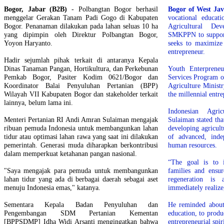
Bogor, Jabar (B2B)
- Polbangtan Bogor berhasil
Bogor of West Ja
menggelar Gerakan Tanam Padi Gogo di Kabupaten
vocational educat
Bogor. Penanaman dilakukan pada lahan seluas 10 ha
Agricultural De
yang dipimpin oleh Direktur Polbangtan Bogor,
SMKPPN to support
Yoyon Haryanto.
seeks to maximize 
entrepreneur.
Hadir sejumlah pihak terkait di antaranya Kepala
Dinas Tanaman Pangan, Hortikultura, dan Perkebunan
Youth Enterprene
Pemkab Bogor, Pasiter Kodim 0621/Bogor dan
Services Program o
Koordinator Balai Penyuluhan Pertanian (BPP)
Agriculture Ministr
Wilayah VII Kabupaten Bogor dan stakeholder terkait
the millennial entre
lainnya, belum lama ini.
Indonesian Agri
Menteri Pertanian RI Andi Amran Sulaiman mengajak
Sulaiman stated th
ribuan pemuda Indonesia untuk membangunkan lahan
developing agricult
tidur atau optimasi lahan rawa yang saat ini dilakukan
of advanced, inde
pemerintah. Generasi muda diharapkan berkontribusi
human resources.
dalam memperkuat ketahanan pangan nasional.
“The goal is to 
"Saya mengajak para pemuda untuk membangunkan
families and ensur
lahan tidur yang ada di berbagai daerah sebagai aset
regeneration i
menuju Indonesia emas," katanya.
immediately realize
Sementara Kepala Badan Penyuluhan dan
He reminded about 
Pengembangan SDM Pertanian Kementan
education, to prod
[BPPSDMP] Idha Widi Arsanti mengingatkan bahwa
entrepreneurial spiri