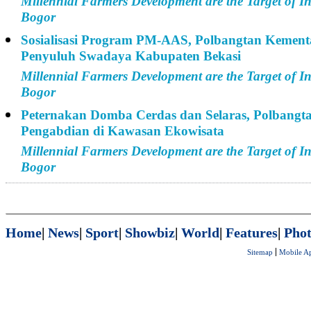
Millennial Farmers Development are the Target of I
Bogor
Sosialisasi Program PM-AAS, Polbangtan Kemen
Penyuluh Swadaya Kabupaten Bekasi
Millennial Farmers Development are the Target of I
Bogor
Peternakan Domba Cerdas dan Selaras, Polbangt
Pengabdian di Kawasan Ekowisata
Millennial Farmers Development are the Target of I
Bogor
Home
|
News
|
Sport
|
Showbiz
|
World
|
Features
|
Phot
Sitemap
Mobile A