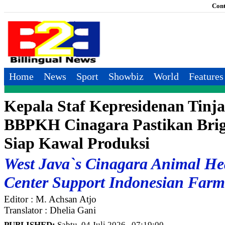
Cont
Home
News
Sport
Showbiz
World
Features
Kepala Staf Kepresidenan Tinj
BBPKH Cinagara Pastikan Bri
Siap Kawal Produksi
West Java`s Cinagara Animal He
Center Support Indonesian Farm
Editor : M. Achsan Atjo
Translator : Dhelia Gani
PUBLISHED:
Sabtu, 04 Juli 2026 , 07:19:00