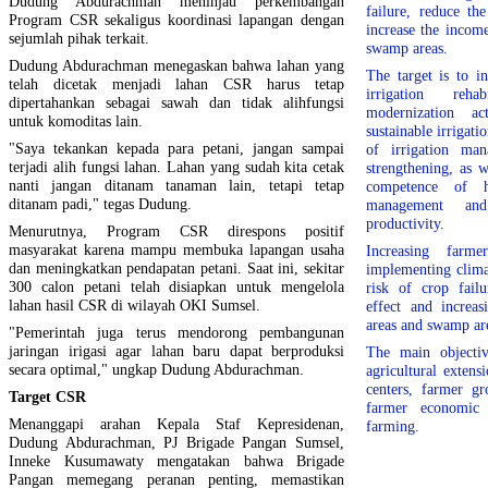
Dudung Abdurachman meninjau perkembangan
failure, reduce th
Program CSR sekaligus koordinasi lapangan dengan
increase the income
sejumlah pihak terkait.
swamp areas.
Dudung Abdurachman menegaskan bahwa lahan yang
The target is to i
telah dicetak menjadi lahan CSR harus tetap
irrigation rehab
dipertahankan sebagai sawah dan tidak alihfungsi
modernization ac
untuk komoditas lain.
sustainable irrigati
"Saya tekankan kepada para petani, jangan sampai
of irrigation mana
terjadi alih fungsi lahan. Lahan yang sudah kita cetak
strengthening, as w
nanti jangan ditanam tanaman lain, tetapi tetap
competence of h
ditanam padi," tegas Dudung.
management and
productivity.
Menurutnya, Program CSR direspons positif
masyarakat karena mampu membuka lapangan usaha
Increasing farm
dan meningkatkan pendapatan petani. Saat ini, sekitar
implementing clima
300 calon petani telah disiapkan untuk mengelola
risk of crop fail
lahan hasil CSR di wilayah OKI Sumsel.
effect and increas
areas and swamp ar
"Pemerintah juga terus mendorong pembangunan
jaringan irigasi agar lahan baru dapat berproduksi
The main objectiv
secara optimal," ungkap Dudung Abdurachman.
agricultural extens
centers, farmer g
Target CSR
farmer economic g
Menanggapi arahan Kepala Staf Kepresidenan,
farming.
Dudung Abdurachman, PJ Brigade Pangan Sumsel,
Inneke Kusumawaty mengatakan bahwa Brigade
Pangan memegang peranan penting, memastikan