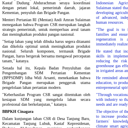
Kastaf Dudung Abdurachman seraya koordinasi
Indonesian Agri
dengan petani lokal, pemerintah daerah, jajaran
Sulaiman stated th
Kementan, penyuluh dan Brigade Pangan.
developing agricult
of advanced, inde
Menteri Pertanian RI (Mentan) Andi Amran Sulaiman
human resources.
menegaskan bahwa Program CSR merupakan langkah
strategis pemerintah, untuk memperluas areal tanam
“The goal is to 
dan meningkatkan produksi pangan nasional.
families and ensur
regeneration i
"Setiap lahan yang telah dibuka harus segera ditanami
immediately realize
dan dikelola optimal untuk meningkatkan produksi
nasional. Seluruh komponen, termasuk Brigade
He stated that in
Pangan, harus bergerak bersama mengawal percepatan
skills in impleme
tanam," katanya.
reducing the risk
greenhouse gas eff
Senada hal itu, Kepala Badan Penyuluhan dan
in irrigated areas 
Pengembangan SDM Pertanian Kementan
(BPPSDMP) Idha Widi Arsanti, menekankan bahwa
He reminded about 
Brigade Pangan merupakan penggerak utama
education, to prod
pengelolaan lahan pertanian modern.
entrepreneurial spiri
"Keberhasilan Program CSR sangat ditentukan oleh
"Through vocationa
kesiapan SDM yang mengelola lahan secara
with industry so th
profesional dan berkelanjutan," katanya.
needs and are ready
BBPKH Cinagara
The objective of th
to increase produc
Dalam kunjungan lahan CSR di Desa Tanjung Baru,
farmers´ knowled
Kecamatan Tanjung Lubuk, Kastaf Kepresidenan,
climate smart agri