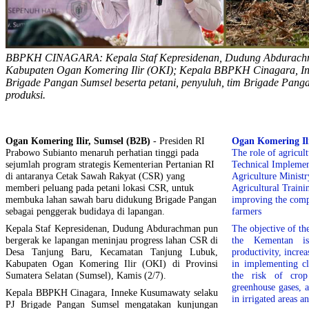
BBPKH CINAGARA: Kepala Staf Kepresidenan, Dudung Abdurachma
Kabupaten Ogan Komering Ilir (OKI); Kepala BBPKH Cinagara, I
Brigade Pangan Sumsel beserta petani, penyuluh, tim Brigade Pan
produksi.
Ogan Komering Ilir, Sumsel (B2B)
- Presiden RI
Ogan Komering Il
Prabowo Subianto menaruh perhatian tinggi pada
The role of agricult
sejumlah program strategis Kementerian Pertanian RI
Technical Implemen
di antaranya Cetak Sawah Rakyat (CSR) yang
Agriculture Ministr
memberi peluang pada petani lokasi CSR, untuk
Agricultural Traini
membuka lahan sawah baru didukung Brigade Pangan
improving the comp
sebagai penggerak budidaya di lapangan.
farmers
Kepala Staf Kepresidenan, Dudung Abdurachman pun
The objective of th
bergerak ke lapangan meninjau progress lahan CSR di
the Kementan is
Desa Tanjung Baru, Kecamatan Tanjung Lubuk,
productivity, incre
Kabupaten Ogan Komering Ilir (OKI) di Provinsi
in implementing cl
Sumatera Selatan (Sumsel), Kamis (2/7).
the risk of crop
greenhouse gases, 
Kepala BBPKH Cinagara, Inneke Kusumawaty selaku
in irrigated areas 
PJ Brigade Pangan Sumsel mengatakan kunjungan