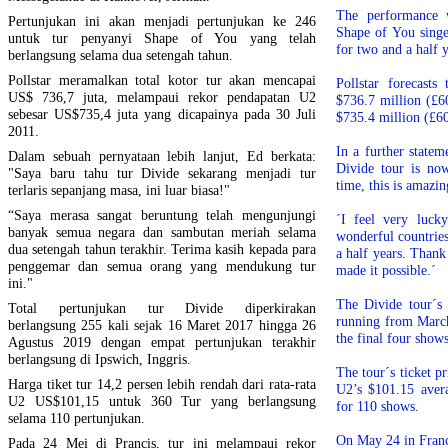
The performance 
Pertunjukan ini akan menjadi pertunjukan ke 246
Shape of You singe
untuk tur penyanyi Shape of You yang telah
for two and a half 
berlangsung selama dua setengah tahun.
Pollstar meramalkan total kotor tur akan mencapai
Pollstar forecasts
US$ 736,7 juta, melampaui rekor pendapatan U2
$736.7 million (£6
sebesar US$735,4 juta yang dicapainya pada 30 Juli
$735.4 million (£60
2011.
In a further statem
Dalam sebuah pernyataan lebih lanjut, Ed berkata:
Divide tour is now
"Saya baru tahu tur Divide sekarang menjadi tur
time, this is amazin
terlaris sepanjang masa, ini luar biasa!"
“Saya merasa sangat beruntung telah mengunjungi
´I feel very luck
banyak semua negara dan sambutan meriah selama
wonderful countrie
dua setengah tahun terakhir. Terima kasih kepada para
a half years. Than
penggemar dan semua orang yang mendukung tur
made it possible.´
ini."
The Divide tour´s 
Total pertunjukan tur Divide diperkirakan
running from Marc
berlangsung 255 kali sejak 16 Maret 2017 hingga 26
the final four show
Agustus 2019 dengan empat pertunjukan terakhir
berlangsung di Ipswich, Inggris.
The tour´s ticket p
Harga tiket tur 14,2 persen lebih rendah dari rata-rata
U2’s $101.15 aver
U2 US$101,15 untuk 360 Tur yang berlangsung
for 110 shows.
selama 110 pertunjukan.
On May 24 in Franc
Pada 24 Mei di Prancis, tur ini melampaui rekor