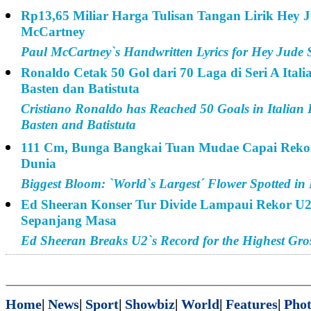
Rp13,65 Miliar Harga Tulisan Tangan Lirik Hey 
McCartney
Paul McCartney`s Handwritten Lyrics for Hey Jude S
Ronaldo Cetak 50 Gol dari 70 Laga di Seri A Itali
Basten dan Batistuta
Cristiano Ronaldo has Reached 50 Goals in Italian 
Basten and Batistuta
111 Cm, Bunga Bangkai Tuan Mudae Capai Rekor
Dunia
Biggest Bloom: `World`s Largest´ Flower Spotted in
Ed Sheeran Konser Tur Divide Lampaui Rekor U2 
Sepanjang Masa
Ed Sheeran Breaks U2`s Record for the Highest Gros
Home
|
News
|
Sport
|
Showbiz
|
World
|
Features
|
Phot