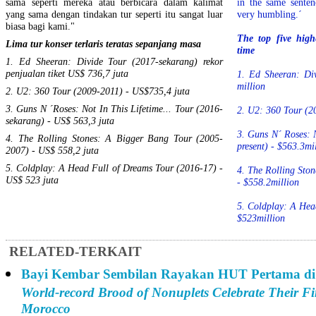
sama seperti mereka atau berbicara dalam kalimat
in the same senten
yang sama dengan tindakan tur seperti itu sangat luar
very humbling.´
biasa bagi kami."
The top five highe
Lima tur konser terlaris teratas sepanjang masa
time
1. Ed Sheeran: Divide Tour (2017-sekarang) rekor
penjualan tiket US$ 736,7 juta
1. Ed Sheeran: Div
million
2. U2: 360 Tour (2009-2011) - US$735,4 juta
3. Guns N ´Roses: Not In This Lifetime... Tour (2016-
2. U2: 360 Tour (2
sekarang) - US$ 563,3 juta
3. Guns N´ Roses: N
4. The Rolling Stones: A Bigger Bang Tour (2005-
present) - $563.3mi
2007) - US$ 558,2 juta
5. Coldplay: A Head Full of Dreams Tour (2016-17) -
4. The Rolling Sto
US$ 523 juta
- $558.2million
5. Coldplay: A Hea
$523million
RELATED-TERKAIT
Bayi Kembar Sembilan Rayakan HUT Pertama d
World-record Brood of Nonuplets Celebrate Their Fir
Morocco