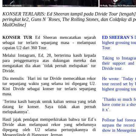
KONSER TERLARIS: Ed Sheeran tampil pada Divide Tour [tengah] 
peringkat ke2, Guns N ´Roses, The Rolling Stones, dan Coldplay di p
MailOnline]
KONSER TUR
Ed Sheeran mencatatkan sejarah
ED SHEERAN´S
D
sebagai tur terlaris sepanjang masa - melampaui
highest grossing tou
capaian U2 dari 360 Tour.
Tour.
Melalui Instagram, Ed, 28, berterima kasih kepada
Taking to Instagr
para penggemarnya atas dukungan mereka dan
their support and
mengatakan dia akan ´tidak pernah melupakan´ tur
Divide tour.
Divide.
Dia menulis: ´Hari ini tur Divide memecahkan rekor
He wrote: ´Today t
tur sepanjang waktu yang selama ini dipegang U2.
tour record set by
Kini Divide sebagai konser tur terlaris sepanjang
highest grossing tou
masa.
´Thanks so much f
´Terima kasih banyak untuk kalian semua yang telah
have come to a show
datang ke konser. Saya tidak akan pernah
it x´.
melupakannya´.
Hasil jajak pendapat memperkirakan bahwa tur Ed´s
Pollstar had forec
Divide akan melampaui rekor yang sebelumnya
surpass the record
dipegang oleh U2 selama pertunjukannya di
show in Messegelän
Messegelände di Hannover, Jerman.