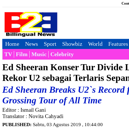
Cont
Home
News
Sport
Showbiz
World
Features
TV
Film
Music
Celebrity
Ed Sheeran Konser Tur Divide
Rekor U2 sebagai Terlaris Sep
Ed Sheeran Breaks U2`s Record f
Grossing Tour of All Time
Editor : Ismail Gani
Translator : Novita Cahyadi
PUBLISHED:
Sabtu, 03 Agustus 2019 , 10:44:00