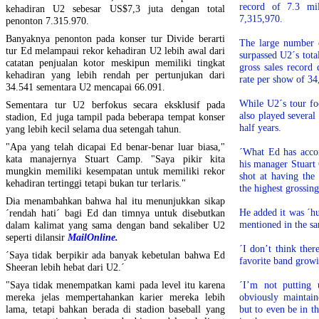
record of 7.3 mil
kehadiran U2 sebesar US$7,3 juta dengan total
7,315,970.
penonton 7.315.970.
Banyaknya penonton pada konser tur Divide berarti
The large number 
tur Ed melampaui rekor kehadiran U2 lebih awal dari
surpassed U2´s total
catatan penjualan kotor meskipun memiliki tingkat
gross sales record
kehadiran yang lebih rendah per pertunjukan dari
rate per show of 34
34.541 sementara U2 mencapai 66.091.
While U2´s tour fo
Sementara tur U2 berfokus secara eksklusif pada
also played several
stadion, Ed juga tampil pada beberapa tempat konser
half years.
yang lebih kecil selama dua setengah tahun.
"Apa yang telah dicapai Ed benar-benar luar biasa,"
´What Ed has accom
kata manajernya Stuart Camp. "Saya pikir kita
his manager Stuart
mungkin memiliki kesempatan untuk memiliki rekor
shot at having the
kehadiran tertinggi tetapi bukan tur terlaris."
the highest grossing
Dia menambahkan bahwa hal itu menunjukkan sikap
He added it was ´h
´rendah hati´ bagi Ed dan timnya untuk disebutkan
mentioned in the sa
dalam kalimat yang sama dengan band sekaliber U2
seperti dilansir
MailOnline.
´I don’t think the
´Saya tidak berpikir ada banyak kebetulan bahwa Ed
favorite band grow
Sheeran lebih hebat dari U2.´
"Saya tidak menempatkan kami pada level itu karena
´I’m not putting 
mereka jelas mempertahankan karier mereka lebih
obviously maintain
lama, tetapi bahkan berada di stadion baseball yang
but to even be in t