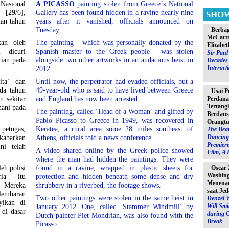
 Nasional
A PICASSO
painting stolen from Greece´s National
[29/6],
Gallery has been found hidden in a ravine nearly nine
SHO
lan tahun
years after it vanished, officials announced on
Tuesday.
Berbag
McCartn
kan oleh
The painting - which was personally donated by the
Elizabet
 - dicuri
Spanish master to the Greek people - was stolen
Sir Pau
rian pada
alongside two other artworks in an audacious heist in
Decades 
Interact
2012.
ita` dan
Until now, the perpetrator had evaded officials, but a
da tahun
49-year-old who is said to have lived between Greece
Usai P
n sekitar
and England has now been arrested.
Perdana
Tertang
nani pada
The painting, called ´Head of a Woman´ and gifted by
Berdans
Pablo Picasso to Greece in 1949, was recovered in
Orangtu
 petugas,
Keratea, a rural area some 28 miles southeast of
The Beat
Dancing 
ikabarkan
Athens, officials told a news conference.
Premiere
ni telah
A video shared online by the Greek police showed
Film, A 
where the man had hidden the paintings. They were
eh polisi
found in a ravine, wrapped in plastic sheets for
Oscar 
Washin
ia itu
protection and hidden beneath some dense and dry
Menenan
 Mereka
shrubbery in a riverbed, the footage shows.
saat Jed
lembaran
Two other paintings were stolen in the same heist in
Denzel 
yikan di
Will Sm
January 2012. One, called ´Stammer Windmill´ by
 di dasar
during 
Dutch painter Piet Mondrian, was also found with the
Break
Picasso.