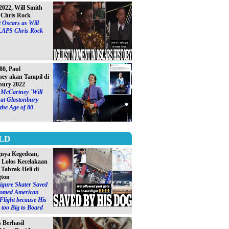
2022, Will Smith
Chris Rock
 Oscars as Will
LAPS Chris Rock
0, Paul
ey akan Tampil di
bury 2022
 McCartney ´Will
at Glastonbury
 the Age of 80
LD
gnya Kegedean,
S Lolos Kecelakaan
 Tabrak Heli di
gton
igure Skater Saved
omed American
 Flight because His
too Big to Board
s Berhasil