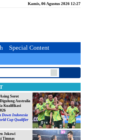
Kamis, 06 Agustus 2026 12:27
th
Special Content
T
Asing Sorot
Digulung Australia
da Kualifikasi
2026
ia Down Indonesia
orld Cup Qualifier
en Jokowi
si Timnas