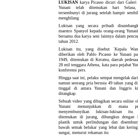
LUKISAN
karya Picasso dicuri dari Galeri
Yunani telah ditemukan hari Selasa, 
tersembunyi di jurang setelah hampir sembi
menghilang
Lukisan yang secara pribadi disumbang
maestro Spanyol kepada orang-orang Yunani
bersama dua karya seni lainnya dalam pencu
tahun 2012.
Lukisan itu, yang disebut `Kepala Wan
diberikan oleh Pablo Picasso ke Yunani pa
1949, ditemukan di Keratea, daerah pedesaa
28 mil tenggara Athena, kata para pejabat Yu
konferensi pers.
Hingga saat ini, pelaku sempat mengelak dari
namun seorang pria berusia 49 tahun yang d
tinggal di antara Yunani dan Inggris ki
ditangkap.
Sebuah video yang dibagikan secara online ol
Yunani menunjukkan di mana pr
menyembunyikan lukisan-lukisan itu.
ditemukan di jurang, dibungkus dengan 
plastik untuk perlindungan dan disembun
bawah semak belukar yang lebat dan kering
sungai, menurut rekaman itu.