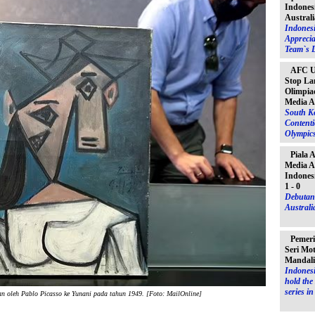
Indones
Australi
Indones
Apprecia
Team`s D
AFC U-
Stop La
Olimpiad
Media A
South K
Contenti
Olympic
Piala 
Media A
Indones
1 - 0
Debutant
Australia
Pemeri
Seri Mo
Mandal
Indonesi
hold th
series i
oleh Pablo Picasso ke Yunani pada tahun 1949. [Foto: MailOnline]