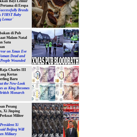
kkan Bayi Lemur
´ Pertama di Eropa
Successfully Breeds
s FIRST Baby
g Lemur´
bakan di Pub
 saat Malam Natal
n Satu
uan
ror on Xmas Eve
Woman Dead and
e People Wounded
 Raja Charles III
ang Kertas
erling Baru
ut the New-Look
es as King Becomes
British Monarch
pan Perang
, Xi Jinping
Perkuat Militer
President Xi
said Beijing Will
en Military