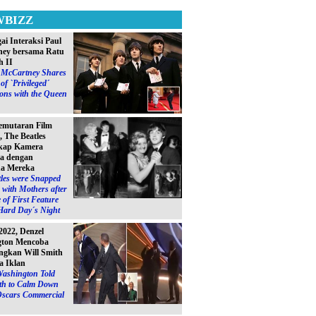
WBIZZ
ai Interaksi Paul
ey bersama Ratu
h II
l McCartney Shares
of `Privileged´
ions with the Queen
emutaran Film
, The Beatles
kap Kamera
a dengan
a Mereka
les were Snapped
with Mothers after
 of First Feature
Hard Day´s Night
2022, Denzel
gton Mencoba
gkan Will Smith
a Iklan
Washington Told
ith to Calm Down
Oscars Commercial