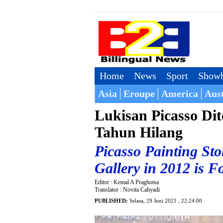
Home
News
Sport
Showb
Asia
Eroupe
America
Aust
Lukisan Picasso Di
Tahun Hilang
Picasso Painting Sto
Gallery in 2012 is 
Editor : Kemal A Praghotsa
Translator : Novita Cahyadi
PUBLISHED:
Selasa, 29 Juni 2021 , 22:24:00