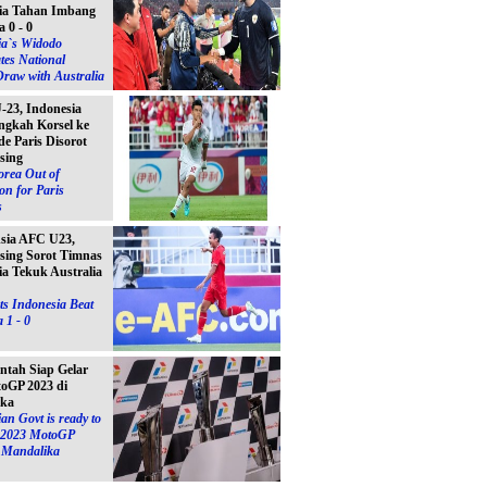
ia Tahan Imbang
a 0 - 0
ia`s Widodo
tes National
raw with Australia
23, Indonesia
ngkah Korsel ke
e Paris Disorot
sing
orea Out of
on for Paris
s
Asia AFC U23,
sing Sorot Timnas
ia Tekuk Australia
s Indonesia Beat
 1 - 0
ntah Siap Gelar
toGP 2023 di
ika
an Govt is ready to
e 2023 MotoGP
n Mandalika