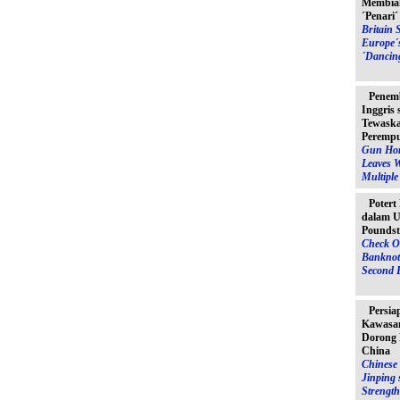
Membia
´Penari
Britain 
Europe´
´Dancin
Penem
Inggris
Tewaska
Peremp
Gun Hor
Leaves 
Multipl
Potert
dalam U
Poundst
Check O
Banknot
Second 
Persia
Kawasan
Dorong 
China
Chinese 
Jinping 
Strength