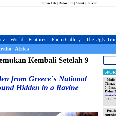
Contact Us
|
Redaction
|
About
|
Career
iz
World
Features
Photo Gallery
The Ugly Tru
ralia
Africa
temukan Kembali Setelah 9
SPOR
len from Greece´s National
Media 
Timnas 
Found Hidden in a Ravine
5 - 1 pa
Pildun 
Austral
5-1 in W
Presid
Apresia