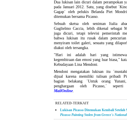
Dua lukisan lain dicuri dalam perampokan 
pada Januari 2012. Satu, yang disebut ´Kin
Gagap´ oleh pelukis Belanda Piet Mondri
ditemukan bersama Picasso.
Sebuah sketsa oleh seniman Italia ab
Guglielmo Caccia, lebih dikenal sebagai M
juga dicuri, tetapi televisi pemerintah m
bahwa lukisan itu rusak dalam pencurian
menyiram toilet galeri, sesuatu yang dilapor
diakui oleh tersangka.
"Hari ini adalah hari yang istimewa,
kegembiraan dan emosi yang luar biasa," kat
Kebudayaan Lina Mendoni.
Mendoni mengatakan lukisan itu ´mustahi
dijual karena memiliki tulisan pribadi Pi
bagian belakang ´Untuk orang Yunani,
penghargaan oleh Picasso,´ seperti d
MailOnline
.
RELATED-TERKAIT
Lukisan Picasso Ditemukan Kembali Setelah 
Picasso Painting Stolen from Greece´s National