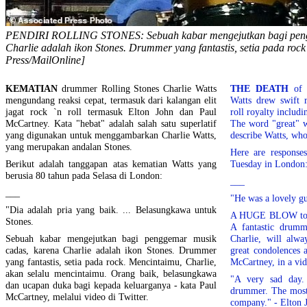
PENDIRI ROLLING STONES: Sebuah kabar mengejutkan bagi peng
Charlie adalah ikon Stones. Drummer yang fantastis, setia pada rock
Press/MailOnline]
KEMATIAN
drummer Rolling Stones Charlie Watts
THE DEATH
of R
mengundang reaksi cepat, termasuk dari kalangan elit
Watts drew swift r
jagat rock `n roll termasuk Elton John dan Paul
roll royalty includ
McCartney. Kata "hebat" adalah salah satu superlatif
The word "great" w
yang digunakan untuk menggambarkan Charlie Watts,
describe Watts, who
yang merupakan andalan Stones.
Here are responses
Berikut adalah tanggapan atas kematian Watts yang
Tuesday in London
berusia 80 tahun pada Selasa di London:
___
___
"He was a lovely gu
"Dia adalah pria yang baik. ... Belasungkawa untuk
A HUGE BLOW to th
Stones.
A fantastic drumm
Sebuah kabar mengejutkan bagi penggemar musik
Charlie, will alw
cadas, karena Charlie adalah ikon Stones. Drummer
great condolences 
yang fantastis, setia pada rock. Mencintaimu, Charlie,
McCartney, in a vid
akan selalu mencintaimu. Orang baik, belasungkawa
"A very sad day. 
dan ucapan duka bagi kepada keluarganya - kata Paul
drummer. The most 
McCartney, melalui video di Twitter.
company." - Elton 