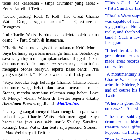
"This is Charlie W
tidak ada kehebatan - tanpa drummer yang hebat -
- Patti Smith on In
Perry Farrell di Twitter.
"Charlie Watts wept
"Detak jantung Rock & Roll. The Great Charlie
was capable of such 
Watts. Dengan segala hormat." -- Questlove di
say goodbye. Not 
Instagram.
really, and that´s 
"Ini Charlie Watts. Berduka dan dicintai oleh semua
band!! Such a lo
orang." - Patti Smith di Instagram.
Instagram.
"Charlie Watts menangis di pemakaman Keith Moon.
"I feel terrible f
Saya berharap saya bisa menangis hari ini. Sebaliknya
great drummer and
saya hanya ingin mengucapkan selamat tinggal. Bukan
made great record
drummer rock, drummer jazz sebenarnya, dan itulah
on Twitter.
mengapa Stones berayun seperti Basie band!! Pria
"A monumentally s
yang sangat baik." - Pete Townshend di Instagram.
Charlie Watts has 
"Saya berduka bagi keluarga Charlie. Charlie adalah
aches for Shirley, S
drummer yang hebat dan saya menyukai musik
and of course his
Stones, mereka membuat rekaman yang hebat. Love
Twitter.
& Mercy." -Brian Wilson di Twitter seperti dikutip
"A hero is gone. N
Associated Press
yang dilansir
MailOnline.
universe." - Sheryl
"Hari yang sangat menyedihkan mengetahui pahlawan
"The most subtlet
pribadi saya Charlie Watts telah meninggal. Saya
drummer in histor
hancur dan jiwa saya sakit untuk Shirley, Serafina,
treasure your gif
keluarga besar Watts, dan tentu saja personel Stones."
Peppers, via Instag
- Max Weinberg di Twitter.
"Rest In Power #Ch