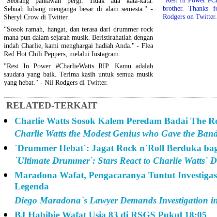
"Seorang pahlawan pergi. Tidak ada kata-kata.
brother. Thanks f
Sebuah lubang menganga besar di alam semesta." -
Rodgers on Twitter.
Sheryl Crow di Twitter.
"Sosok ramah, hangat, dan terasa dari drummer rock
mana pun dalam sejarah musik. Beristirahatlah dengan
indah Charlie, kami menghargai hadiah Anda." - Flea
Red Hot Chili Peppers, melalui Instagram.
"Rest In Power #CharlieWatts RIP. Kamu adalah
saudara yang baik. Terima kasih untuk semua musik
yang hebat." - Nil Rodgers di Twitter.
RELATED-TERKAIT
Charlie Watts Sosok Kalem Peredam Badai The Ro
Charlie Watts the Modest Genius who Gave the Ban
`Drummer Hebat`: Jagat Rock n`Roll Berduka bag
`Ultimate Drummer`: Stars React to Charlie Watts` 
Maradona Wafat, Pengacaranya Tuntut Investiga
Legenda
Diego Maradona`s Lawyer Demands Investigation int
BJ Habibie Wafat Usia 83 di RSGS Pukul 18:05