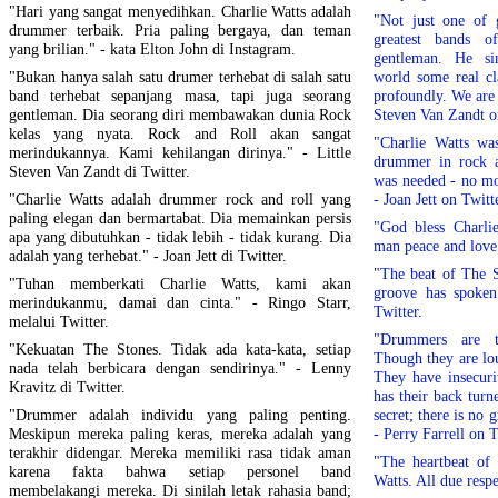
"Hari yang sangat menyedihkan. Charlie Watts adalah
"Not just one of 
drummer terbaik. Pria paling bergaya, dan teman
greatest bands o
yang brilian." - kata Elton John di Instagram.
gentleman. He si
"Bukan hanya salah satu drumer terhebat di salah satu
world some real cl
band terhebat sepanjang masa, tapi juga seorang
profoundly. We are s
gentleman. Dia seorang diri membawakan dunia Rock
Steven Van Zandt o
kelas yang nyata. Rock and Roll akan sangat
"Charlie Watts wa
merindukannya. Kami kehilangan dirinya." - Little
drummer in rock a
Steven Van Zandt di Twitter.
was needed - no mor
"Charlie Watts adalah drummer rock and roll yang
- Joan Jett on Twitt
paling elegan dan bermartabat. Dia memainkan persis
"God bless Charli
apa yang dibutuhkan - tidak lebih - tidak kurang. Dia
man peace and love.
adalah yang terhebat." - Joan Jett di Twitter.
"The beat of The S
"Tuhan memberkati Charlie Watts, kami akan
groove has spoken
merindukanmu, damai dan cinta." - Ringo Starr,
Twitter.
melalui Twitter.
"Drummers are th
"Kekuatan The Stones. Tidak ada kata-kata, setiap
Though they are loud
nada telah berbicara dengan sendirinya." - Lenny
They have insecuri
Kravitz di Twitter.
has their back turn
"Drummer adalah individu yang paling penting.
secret; there is no 
Meskipun mereka paling keras, mereka adalah yang
- Perry Farrell on T
terakhir didengar. Mereka memiliki rasa tidak aman
"The heartbeat of
karena fakta bahwa setiap personel band
Watts. All due resp
membelakangi mereka. Di sinilah letak rahasia band;