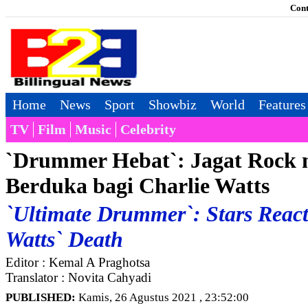
Cont
Home
News
Sport
Showbiz
World
Features
TV
Film
Music
Celebrity
`Drummer Hebat`: Jagat Rock 
Berduka bagi Charlie Watts
`Ultimate Drummer`: Stars React
Watts` Death
Editor : Kemal A Praghotsa
Translator : Novita Cahyadi
PUBLISHED:
Kamis, 26 Agustus 2021 , 23:52:00