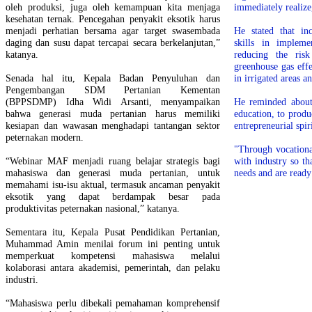
oleh produksi, juga oleh kemampuan kita menjaga
immediately realize
kesehatan ternak. Pencegahan penyakit eksotik harus
menjadi perhatian bersama agar target swasembada
He stated that in
daging dan susu dapat tercapai secara berkelanjutan,”
skills in impleme
katanya.
reducing the risk
greenhouse gas eff
Senada hal itu, Kepala Badan Penyuluhan dan
in irrigated areas 
Pengembangan SDM Pertanian Kementan
(BPPSDMP) Idha Widi Arsanti, menyampaikan
He reminded about 
bahwa generasi muda pertanian harus memiliki
education, to prod
kesiapan dan wawasan menghadapi tantangan sektor
entrepreneurial spiri
peternakan modern.
"Through vocationa
“Webinar MAF menjadi ruang belajar strategis bagi
with industry so th
mahasiswa dan generasi muda pertanian, untuk
needs and are ready
memahami isu-isu aktual, termasuk ancaman penyakit
eksotik yang dapat berdampak besar pada
produktivitas peternakan nasional,” katanya.
Sementara itu, Kepala Pusat Pendidikan Pertanian,
Muhammad Amin menilai forum ini penting untuk
memperkuat kompetensi mahasiswa melalui
kolaborasi antara akademisi, pemerintah, dan pelaku
industri.
“Mahasiswa perlu dibekali pemahaman komprehensif