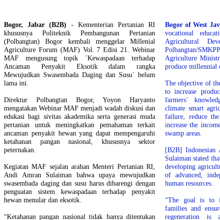
Bogor, Jabar (B2B)
- Kementerian Pertanian RI
Bogor of West Ja
khususnya Politeknik Pembangunan Pertanian
vocational educa
(Polbangtan) Bogor kembali menggelar Millenial
Agricultural De
Agriculture Forum (MAF) Vol. 7 Edisi 21. Webinar
Polbangtan/SMK
MAF mengusung topik ´Kewaspadaan terhadap
Agriculture Ministr
Ancaman Penyakit Eksotik dalam rangka
produce millennial 
Mewujudkan Swasembada Daging dan Susu´ belum
lama ini.
The objective of th
to increase produc
Direktur Polbangtan Bogor, Yoyon Haryanto
farmers´ knowled
mengatakan Webinar MAF menjadi wadah diskusi dan
climate smart agri
edukasi bagi sivitas akademika serta generasi muda
failure, reduce th
pertanian untuk meningkatkan pemahaman terkait
increase the income
ancaman penyakit hewan yang dapat mempengaruhi
swamp areas.
ketahanan pangan nasional, khususnya sektor
peternakan.
[B2B] Indonesian 
Sulaiman stated th
Kegiatan MAF sejalan arahan Menteri Pertanian RI,
developing agricult
Andi Amran Sulaiman bahwa upaya mewujudkan
of advanced, inde
swasembada daging dan susu harus dibarengi dengan
human resources.
penguatan sistem kewaspadaan terhadap penyakit
hewan menular dan eksotik.
“The goal is to 
families and ensur
“Ketahanan pangan nasional tidak hanya ditentukan
regeneration i