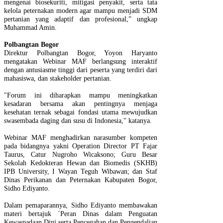
mengenai biosekuriti, mitigasi penyakit, serta tata
kelola peternakan modern agar mampu menjadi SDM
pertanian yang adaptif dan profesional,” ungkap
Muhammad Amin.
Polbangtan Bogor
Direktur Polbangtan Bogor, Yoyon Haryanto
mengatakan Webinar MAF berlangsung interaktif
dengan antusiasme tinggi dari peserta yang terdiri dari
mahasiswa, dan stakeholder pertanian.
"Forum ini diharapkan mampu meningkatkan
kesadaran bersama akan pentingnya menjaga
kesehatan ternak sebagai fondasi utama mewujudkan
swasembada daging dan susu di Indonesia," katanya.
Webinar MAF menghadirkan narasumber kompeten
pada bidangnya yakni Operation Director PT Fajar
Taurus, Catur Nugroho Wicaksono; Guru Besar
Sekolah Kedokteran Hewan dan Biomedis (SKHB)
IPB University, I Wayan Teguh Wibawan; dan Staf
Dinas Perikanan dan Peternakan Kabupaten Bogor,
Sidho Ediyanto.
Dalam pemaparannya, Sidho Ediyanto membawakan
materi bertajuk ´Peran Dinas dalam Penguatan
Kewaspadaan Dini serta Pencegahan dan Pengendalian