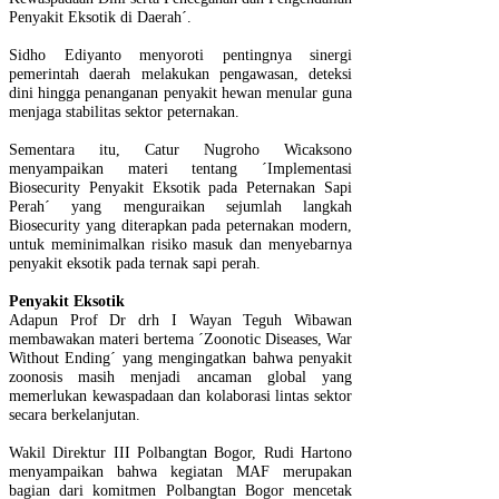
Penyakit Eksotik di Daerah´.
Sidho Ediyanto menyoroti pentingnya sinergi
pemerintah daerah melakukan pengawasan, deteksi
dini hingga penanganan penyakit hewan menular guna
menjaga stabilitas sektor peternakan.
Sementara itu, Catur Nugroho Wicaksono
menyampaikan materi tentang ´Implementasi
Biosecurity Penyakit Eksotik pada Peternakan Sapi
Perah´ yang menguraikan sejumlah langkah
Biosecurity yang diterapkan pada peternakan modern,
untuk meminimalkan risiko masuk dan menyebarnya
penyakit eksotik pada ternak sapi perah.
Penyakit Eksotik
Adapun Prof Dr drh I Wayan Teguh Wibawan
membawakan materi bertema ´Zoonotic Diseases, War
Without Ending´ yang mengingatkan bahwa penyakit
zoonosis masih menjadi ancaman global yang
memerlukan kewaspadaan dan kolaborasi lintas sektor
secara berkelanjutan.
Wakil Direktur III Polbangtan Bogor, Rudi Hartono
menyampaikan bahwa kegiatan MAF merupakan
bagian dari komitmen Polbangtan Bogor mencetak