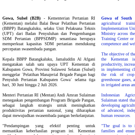
Gowa, Sulsel (B2B)
- Kementerian Pertanian RI
Gowa of South S
(Kementan) melalui Balai Besar Pelatihan Pertanian
agricultural tra
(BBPP) Batangkaluku, selaku Unit Pelaksana Teknis
Implementation Uni
(UPT) dari Badan Penyuluhan dan Pengembangan
Ministry across th
SDM Pertanian (BPPSDMP) senantiasa berupaya
Training Center or
memperkuat kapasitas SDM pertanian mendukung
competence and wel
percepatan swasembada pangan.
The objective of th
Kepala BBPP Batangkaluku, Jamaluddin Al Afgani
the Kementan is
mengatakan salah satu upaya UPT Kementan di
productivity, incre
Kabupaten Gowa, Provinsi Sulawesi Selatan (Sulsel)
in implementing cl
menggelar ´Pelatihan Manajerial Brigade Pangan bagi
the risk of crop
Penyuluh Pertanian Kabupaten Gowa´ selama tiga
greenhouse gases, 
hari, 30 Juni hingga 2 Juli 2026.
in irrigated areas 
Menteri Pertanian RI (Mentan) Andi Amran Sulaiman
Indonesian Agri
menegaskan pengembangan Program Brigade Pangan,
Sulaiman stated th
sebagai langkah strategis untuk meningkatkan
developing agricult
produktivitas pertanian nasional, yang diharapkan
of advanced, inde
dapat mewujudkan swasembada pangan berkelanjutan.
human resources.
“Pendampingan yang efektif penting untuk
“The goal is to 
memastikan keberhasilan program ini. Kementan
families and ensur