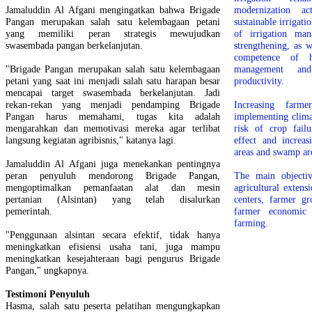
Jamaluddin Al Afgani mengingatkan bahwa Brigade
modernization ac
Pangan merupakan salah satu kelembagaan petani
sustainable irrigati
yang memiliki peran strategis mewujudkan
of irrigation mana
swasembada pangan berkelanjutan.
strengthening, as w
competence of h
"Brigade Pangan merupakan salah satu kelembagaan
management and
petani yang saat ini menjadi salah satu harapan besar
productivity.
mencapai target swasembada berkelanjutan. Jadi
rekan-rekan yang menjadi pendamping Brigade
Increasing farm
Pangan harus memahami, tugas kita adalah
implementing clima
mengarahkan dan memotivasi mereka agar terlibat
risk of crop fail
langsung kegiatan agribisnis," katanya lagi.
effect and increas
areas and swamp ar
Jamaluddin Al Afgani juga menekankan pentingnya
peran penyuluh mendorong Brigade Pangan,
The main objectiv
mengoptimalkan pemanfaatan alat dan mesin
agricultural extens
pertanian (Alsintan) yang telah disalurkan
centers, farmer g
pemerintah.
farmer economic g
farming.
"Penggunaan alsintan secara efektif, tidak hanya
meningkatkan efisiensi usaha tani, juga mampu
meningkatkan kesejahteraan bagi pengurus Brigade
Pangan," ungkapnya.
Testimoni Penyuluh
Hasma, salah satu peserta pelatihan mengungkapkan