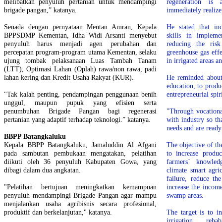
melibatkan penyuluh pertanian untuk mendampingi
regeneration i
brigade pangan,” katanya.
immediately realize
Senada dengan pernyataan Mentan Amran, Kepala
He stated that in
BPPSDMP Kementan, Idha Widi Arsanti menyebut
skills in impleme
penyuluh harus menjadi agen perubahan dan
reducing the risk
percepatan program-program utama Kementan, selaku
greenhouse gas eff
ujung tombak pelaksanaan Luas Tambah Tanam
in irrigated areas 
(LTT), Optimasi Lahan (Oplah) rawa/non rawa, padi
lahan kering dan Kredit Usaha Rakyat (KUR).
He reminded about 
education, to prod
"Tak kalah penting, pendampingan penggunaan benih
entrepreneurial spiri
unggul, maupun pupuk yang efisien serta
penumbuhan Brigade Pangan bagi regenerasi
"Through vocationa
pertanian yang adaptif terhadap teknologi.” katanya.
with industry so th
needs and are ready
BBPP Batangkaluku
Kepala BBPP Batangkaluku, Jamaluddin Al Afgani
The objective of th
pada sambutan pembukaan mengatakan, pelatihan
to increase produc
diikuti oleh 36 penyuluh Kabupaten Gowa, yang
farmers´ knowled
dibagi dalam dua angkatan.
climate smart agri
failure, reduce th
"Pelatihan bertujuan meningkatkan kemampuan
increase the income
penyuluh mendampingi Brigade Pangan agar mampu
swamp areas.
menjalankan usaha agribisnis secara profesional,
produktif dan berkelanjutan," katanya.
The target is to i
irrigation rehab