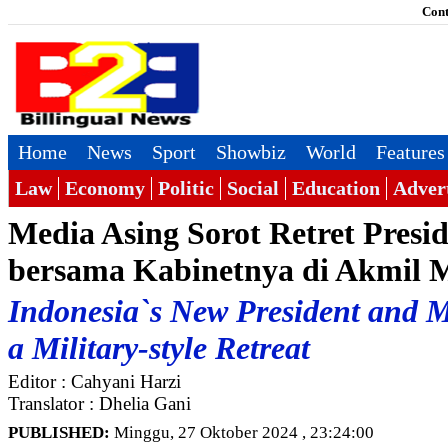
Cont
Home
News
Sport
Showbiz
World
Features
Law
Economy
Politic
Social
Education
Adver
Media Asing Sorot Retret Pres
bersama Kabinetnya di Akmil 
Indonesia`s New President and M
a Military-style Retreat
Editor : Cahyani Harzi
Translator : Dhelia Gani
PUBLISHED:
Minggu, 27 Oktober 2024 , 23:24:00