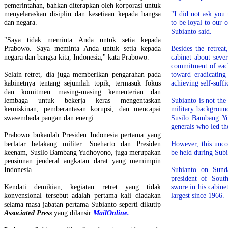
pemerintahan, bahkan diterapkan oleh korporasi untuk
menyelaraskan disiplin dan kesetiaan kepada bangsa
"I did not ask you
dan negara.
to be loyal to our 
Subianto said.
"Saya tidak meminta Anda untuk setia kepada
Prabowo. Saya meminta Anda untuk setia kepada
Besides the retreat
negara dan bangsa kita, Indonesia," kata Prabowo.
cabinet about sever
commitment of each
Selain retret, dia juga memberikan pengarahan pada
toward eradicating
kabinetnya tentang sejumlah topik, termasuk fokus
achieving self-suff
dan komitmen masing-masing kementerian dan
lembaga untuk bekerja keras mengentaskan
Subianto is not the 
kemiskinan, pemberantasan korupsi, dan mencapai
military background
swasembada pangan dan energi.
Susilo Bambang Yu
generals who led th
Prabowo bukanlah Presiden Indonesia pertama yang
berlatar belakang militer. Soeharto dan Presiden
However, this uncon
keenam, Susilo Bambang Yudhoyono, juga merupakan
be held during Subia
pensiunan jenderal angkatan darat yang memimpin
Indonesia.
Subianto on Sund
president of Sout
Kendati demikian, kegiatan retret yang tidak
swore in his cabin
konvensional tersebut adalah pertama kali diadakan
largest since 1966.
selama masa jabatan pertama Subianto seperti dikutip
Associated Press
yang dilansir
MailOnline.