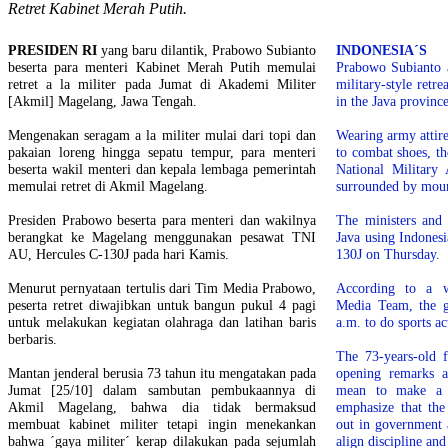
Retret Kabinet Merah Putih.
PRESIDEN RI
yang baru dilantik, Prabowo Subianto
INDONESIA´
beserta para menteri Kabinet Merah Putih memulai
Prabowo Subianto a
retret a la militer pada Jumat di Akademi Militer
military-style retr
[Akmil] Magelang, Jawa Tengah.
in the Java province
Mengenakan seragam a la militer mulai dari topi dan
Wearing army attir
pakaian loreng hingga sepatu tempur, para menteri
to combat shoes, the
beserta wakil menteri dan kepala lembaga pemerintah
National Military
memulai retret di Akmil Magelang.
surrounded by mount
Presiden Prabowo beserta para menteri dan wakilnya
The ministers and 
berangkat ke Magelang menggunakan pesawat TNI
Java using Indonesi
AU, Hercules C-130J pada hari Kamis.
130J on Thursday.
Menurut pernyataan tertulis dari Tim Media Prabowo,
According to a w
peserta retret diwajibkan untuk bangun pukul 4 pagi
Media Team, the g
untuk melakukan kegiatan olahraga dan latihan baris
a.m. to do sports ac
berbaris.
The 73-years-old f
Mantan jenderal berusia 73 tahun itu mengatakan pada
opening remarks a
Jumat [25/10] dalam sambutan pembukaannya di
mean to make a m
Akmil Magelang, bahwa dia tidak bermaksud
emphasize that the
membuat kabinet militer tetapi ingin menekankan
out in government 
bahwa ´gaya militer´ kerap dilakukan pada sejumlah
align discipline and