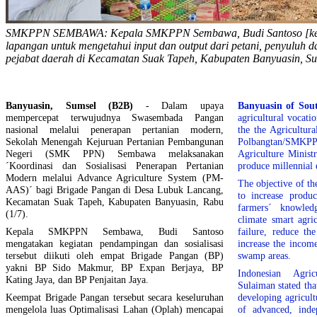
SMKPPN SEMBAWA: Kepala SMKPPN Sembawa, Budi Santoso [keme
lapangan untuk mengetahui input dan output dari petani, penyuluh
pejabat daerah di Kecamatan Suak Tapeh, Kabupaten Banyuasin, Su
Banyuasin, Sumsel (B2B)
- Dalam upaya
Banyuasin of Sou
mempercepat terwujudnya Swasembada Pangan
agricultural vocati
nasional melalui penerapan pertanian modern,
the the Agricultur
Sekolah Menengah Kejuruan Pertanian Pembangunan
Polbangtan/SMK
Negeri (SMK PPN) Sembawa melaksanakan
Agriculture Ministr
´Koordinasi dan Sosialisasi Penerapan Pertanian
produce millennial 
Modern melalui Advance Agriculture System (PM-
The objective of th
AAS)´ bagi Brigade Pangan di Desa Lubuk Lancang,
to increase produc
Kecamatan Suak Tapeh, Kabupaten Banyuasin, Rabu
farmers´ knowled
(1/7).
climate smart agri
Kepala SMKPPN Sembawa, Budi Santoso
failure, reduce th
mengatakan kegiatan pendampingan dan sosialisasi
increase the income
tersebut diikuti oleh empat Brigade Pangan (BP)
swamp areas.
yakni BP Sido Makmur, BP Expan Berjaya, BP
Indonesian Agri
Kating Jaya, dan BP Penjaitan Jaya.
Sulaiman stated th
Keempat Brigade Pangan tersebut secara keseluruhan
developing agricult
mengelola luas Optimalisasi Lahan (Oplah) mencapai
of advanced, inde