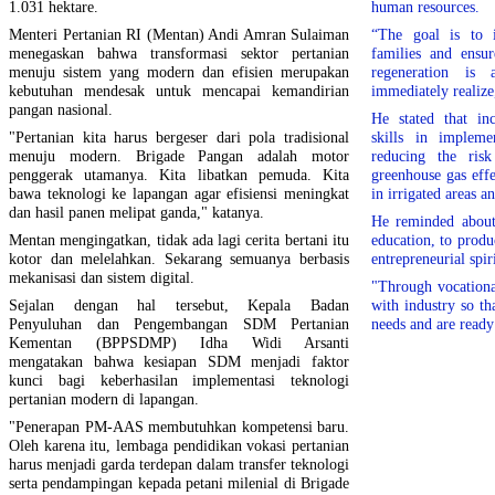
1.031 hektare.
human resources.
Menteri Pertanian RI (Mentan) Andi Amran Sulaiman
“The goal is to 
menegaskan bahwa transformasi sektor pertanian
families and ensur
menuju sistem yang modern dan efisien merupakan
regeneration i
kebutuhan mendesak untuk mencapai kemandirian
immediately realize
pangan nasional.
He stated that in
"Pertanian kita harus bergeser dari pola tradisional
skills in impleme
menuju modern. Brigade Pangan adalah motor
reducing the risk
penggerak utamanya. Kita libatkan pemuda. Kita
greenhouse gas eff
bawa teknologi ke lapangan agar efisiensi meningkat
in irrigated areas 
dan hasil panen melipat ganda," katanya.
He reminded about 
Mentan mengingatkan, tidak ada lagi cerita bertani itu
education, to prod
kotor dan melelahkan. Sekarang semuanya berbasis
entrepreneurial spiri
mekanisasi dan sistem digital.
"Through vocationa
Sejalan dengan hal tersebut, Kepala Badan
with industry so th
Penyuluhan dan Pengembangan SDM Pertanian
needs and are ready
Kementan (BPPSDMP) Idha Widi Arsanti
mengatakan bahwa kesiapan SDM menjadi faktor
kunci bagi keberhasilan implementasi teknologi
pertanian modern di lapangan.
"Penerapan PM-AAS membutuhkan kompetensi baru.
Oleh karena itu, lembaga pendidikan vokasi pertanian
harus menjadi garda terdepan dalam transfer teknologi
serta pendampingan kepada petani milenial di Brigade