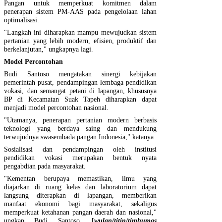
Pangan untuk memperkuat komitmen dalam
penerapan sistem PM-AAS pada pengelolaan lahan
optimalisasi.
"Langkah ini diharapkan mampu mewujudkan sistem
pertanian yang lebih modern, efisien, produktif dan
berkelanjutan," ungkapnya lagi.
Model Percontohan
Budi Santoso mengatakan sinergi kebijakan
pemerintah pusat, pendampingan lembaga pendidikan
vokasi, dan semangat petani di lapangan, khususnya
BP di Kecamatan Suak Tapeh diharapkan dapat
menjadi model percontohan nasional.
"Utamanya, penerapan pertanian modern berbasis
teknologi yang berdaya saing dan mendukung
terwujudnya swasembada pangan Indonesia," katanya.
Sosialisasi dan pendampingan oleh institusi
pendidikan vokasi merupakan bentuk nyata
pengabdian pada masyarakat.
"Kementan berupaya memastikan, ilmu yang
diajarkan di ruang kelas dan laboratorium dapat
langsung diterapkan di lapangan, memberikan
manfaat ekonomi bagi masyarakat, sekaligus
memperkuat ketahanan pangan daerah dan nasional,"
ungkap Budi Santoso. [
wulan/titin/timhumas