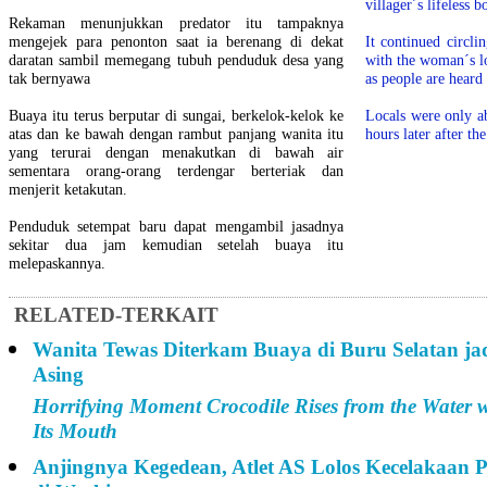
villager´s lifeless b
Rekaman menunjukkan predator itu tampaknya
mengejek para penonton saat ia berenang di dekat
It continued circl
daratan sambil memegang tubuh penduduk desa yang
with the woman´s l
tak bernyawa
as people are heard
Buaya itu terus berputar di sungai, berkelok-kelok ke
Locals were only a
atas dan ke bawah dengan rambut panjang wanita itu
hours later after th
yang terurai dengan menakutkan di bawah air
sementara orang-orang terdengar berteriak dan
menjerit ketakutan.
Penduduk setempat baru dapat mengambil jasadnya
sekitar dua jam kemudian setelah buaya itu
melepaskannya.
RELATED-TERKAIT
Wanita Tewas Diterkam Buaya di Buru Selatan ja
Asing
Horrifying Moment Crocodile Rises from the Water
Its Mouth
Anjingnya Kegedean, Atlet AS Lolos Kecelakaan P