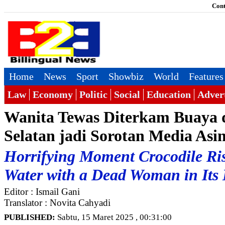
Cont
Home
News
Sport
Showbiz
World
Features
Law
Economy
Politic
Social
Education
Adver
Wanita Tewas Diterkam Buaya 
Selatan jadi Sorotan Media Asi
Horrifying Moment Crocodile Ris
Water with a Dead Woman in Its
Editor : Ismail Gani
Translator : Novita Cahyadi
PUBLISHED:
Sabtu, 15 Maret 2025 , 00:31:00