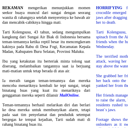
REKAMAN
mengerikan menunjukkan momen
HORRIFYING
fo
seekor buaya muncul dari sungai dengan seorang
crocodile emerged 
wanita di rahangnya setelah menyeretnya ke bawah air
jaws after dragging
dan mencabik-cabiknya hingga mati.
her to death.
Tarti Kolengsusu, 43 tahun, sedang mengumpulkan
Tarti Kolengsusu
kangkung dari Sungai Air Biak di Indonesia bersama
spinach from the Ai
teman-temannya ketika reptil besar itu mencengkeram
friends when the hu
kakinya pada Rabu di Desa Fogi, Kecamatan Kepala
Wednesday.
Madan, Kabupaten Buru Selatan, Provinsi Maluku.
The terrified mot
Ibu yang ketakutan itu berteriak minta tolong saat
attack, waving her 
diserang, melambaikan tangannya saat ia berjuang
stay above the wate
mati-matian untuk tetap berada di atas air.
She grabbed her fri
Ia meraih tangan teman-temannya dan mereka
her back onto the 
mencoba menariknya kembali ke tepi sungai, tetapi
yanked her from the
binatang buas yang kuat itu menariknya dari
genggaman mereka seperti dilansir
MailOnline.
Her friends managed
to raise the alarm,
Teman-temannya berhasil melarikan diri dan berlari
residents rushed t
ke desa mereka untuk membunyikan alarm, tetapi
beast´s jaws.
pada saat tim penyelamat dan penduduk setempat
bergegas ke tempat kejadian, Tarti sudah mati di
Footage shows the
rahang binatang buas itu.
onlookers as it s